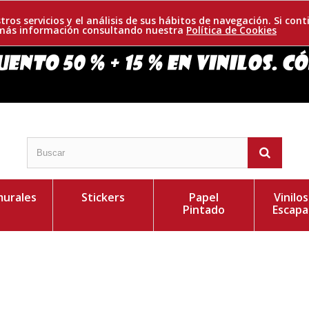
tros servicios y el análisis de sus hábitos de navegación. Si c
r más información consultando nuestra
Política de Cookies
urales
Stickers
Papel
Vinilo
Pintado
Escapa
de una buena vida. Para que des un toque original y
Personaliza el Colo