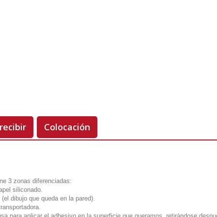
Unidades
Antes 00.00 €
Hoy
00.00 €
-50%
recibir
Colocación
ene 3 zonas diferenciadas:
apel siliconado.
 (el dibujo que queda en la pared).
transportadora.
usa para aplicar el adhesivo en la superficie que queramos, retirándose despu