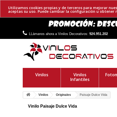
Utilizamos cookies propias y de terceros para mejorar nues
aceptas su uso. Puede cambiar la configuración u obtene
LLámanos ahora a Vinilos Decorativos:
924.951.202
Vinilos
Vinilos
Fotom
Infantiles
Vinilos
Originales
Paisaje Dulce Vida
Vinilo Paisaje Dulce Vida
Paisaje decorativo adhesivo. Una representación paradisiaca 
desenfadado a la decoración de tu hogar.