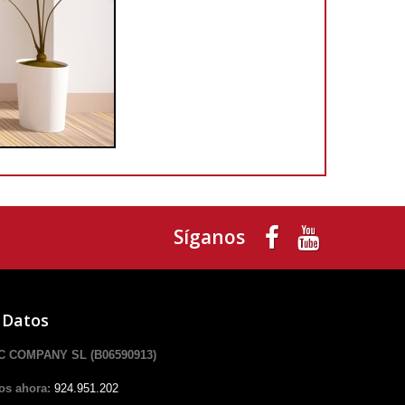
Síganos
 Datos
 COMPANY SL (B06590913)
os ahora:
924.951.202