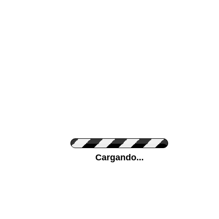
Color de su pared
Pon tu foto de Fo
Cargando...
Personaliza la Med
Orientación