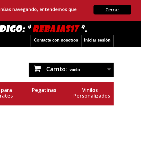
ontinúas navegando, entendemos que
Cerrar
Contacte con nosotros
Iniciar sesión
Carrito:
vacío
s para
Pegatinas
Vinilos
rates
Personalizados
r del Vinilo