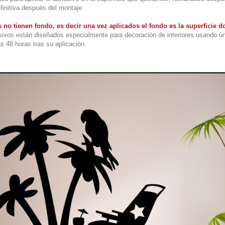
finitiva después del montaje.
 no tienen fondo, es decir una vez aplicados el fondo es la superficie
ivos están diseñados especialmente para decoración de interiores usando ú
s 48 horas tras su aplicación.