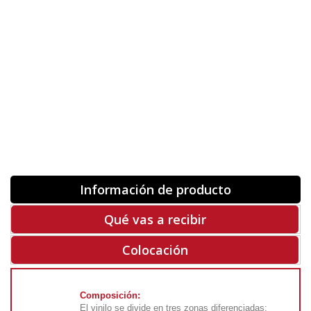
Orientación
ORIGINAL
INVERTIR
-
+
Unidades
Antes 00.00 €
Hoy
00.00 €
COMPRAR
-50%
Rf. V6543
Información de producto
Qué vas a recibir
Colocación
Composición:
El vinilo se divide en tres zonas diferenciadas: