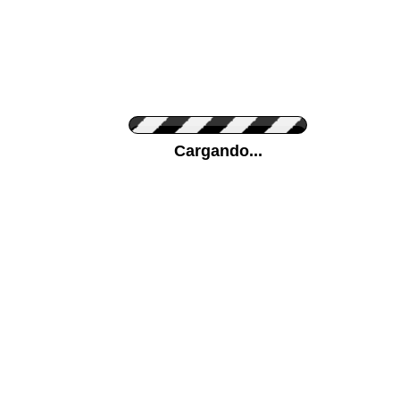
Personaliza el Color del Vinilo
Cargando...
Color de su pared
Mas...
Pon tu foto de Fondo
SUBIR
Personaliza la Medida (ancho x alto)