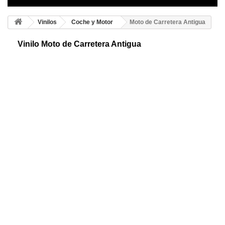
Vinilos
Coche y Motor
Moto de Carretera Antigua
Vinilo Moto de Carretera Antigua
Motocicleta antigua adhesiva. Decora de forma original cualquier
ambiente que desees. De gran calidad, en 23 colores disponibles y
sencilla colocación.