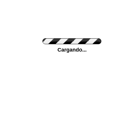
Personaliza el Color del Vinilo
Cargando...
Color de su pared
Mas...
Pon tu foto de Fondo
SUBIR
Personaliza la Medida (ancho x alto)