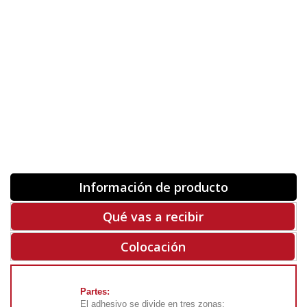
Orientación
ORIGINAL
INVERTIR
-
+
Unidades
Antes 00.00 €
Hoy
00.00 €
COMPRAR
-50%
Rf. V6385
Información de producto
Qué vas a recibir
Colocación
Partes:
El adhesivo se divide en tres zonas: