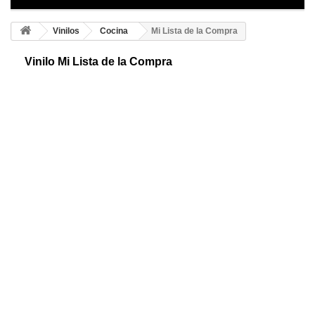
Vinilos
Cocina
Mi Lista de la Compra
Vinilo Mi Lista de la Compra
Lista de la compra adhesiva. Coloca en cualquier espacio que desees
este diseño y personaliza tu hogar divirtiéndote. Aquí te mostramos la
hoja de una libreta.