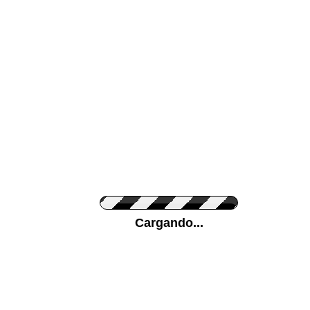
Color de su pared
Pon tu foto de Fo
Cargando...
Personaliza la Med
Orientación