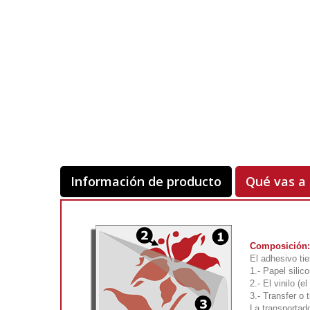
Información de producto
Qué vas a 
Composición:
El adhesivo ti
1.- Papel silic
2.- El vinilo (
3.- Transfer o 
La transportad