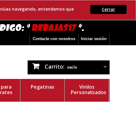
ontinúas navegando, entendemos que
Cerrar
Contacte con nosotros
Iniciar sesión
Carrito:
vacío
s para
Pegatinas
Vinilos
rates
Personalizados
r del Vinilo