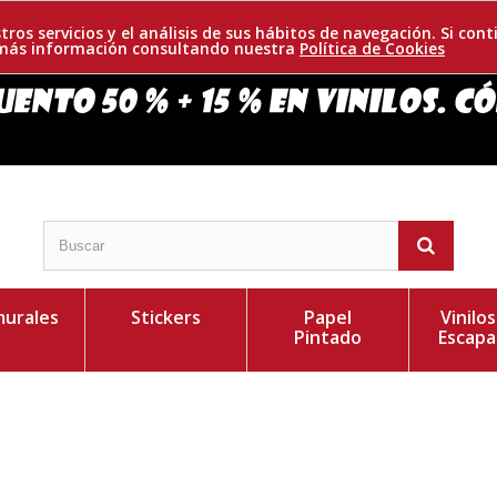
tros servicios y el análisis de sus hábitos de navegación. Si c
r más información consultando nuestra
Política de Cookies
urales
Stickers
Papel
Vinilo
Pintado
Escapa
por líneas curvas y dos bonitas mariposas colocadas
Personaliza el Colo