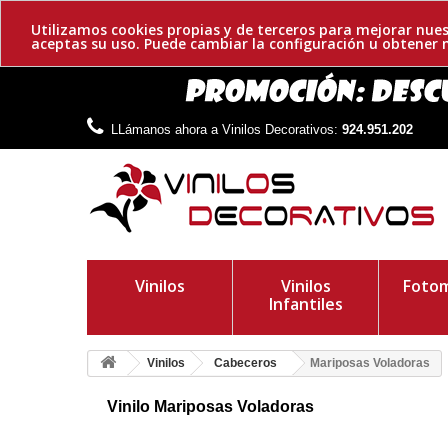
Utilizamos cookies propias y de terceros para mejorar nues
aceptas su uso. Puede cambiar la configuración u obtene
LLámanos ahora a Vinilos Decorativos:
924.951.202
Vinilos
Vinilos
Fotom
Infantiles
Vinilos
Cabeceros
Mariposas Voladoras
Vinilo Mariposas Voladoras
Cabecero adhesivo de mariposas.Un elegante diseño formado 
simétricamente en ambos extremos de las líneas.