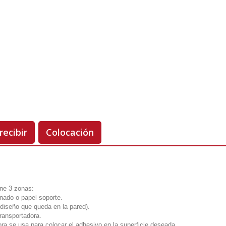
Unidades
Antes 00.00 €
Hoy
00.00 €
-50%
recibir
Colocación
ene 3 zonas:
onado o papel soporte.
el diseño que queda en la pared).
transportadora.
ora se usa para colocar el adhesivo en la superficie deseada.