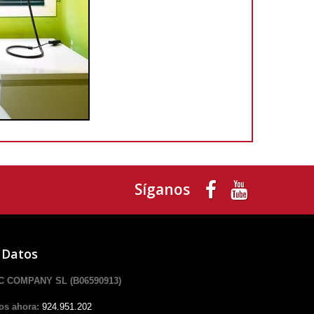
Síganos
 Datos
 COMPANY SL (B06590913)
os ahora:
924.951.202