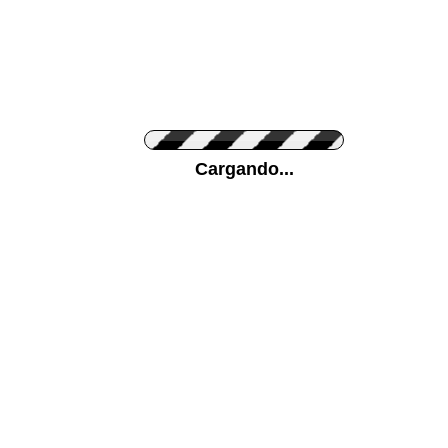
Personaliza el Color del Vinilo
Cargando...
Color de su pared
Mas...
Pon tu foto de Fondo
SUBIR
Personaliza la Medida (ancho x alto)