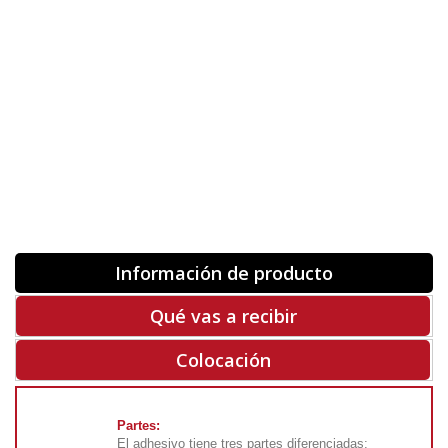
Orientación
ORIGINAL
INVERTIR
-
+
Unidades
Antes 00.00 €
Hoy
00.00 €
COMPRAR
-50%
Rf. V6012
Información de producto
Qué vas a recibir
Colocación
Partes:
El adhesivo tiene tres partes diferenciadas: