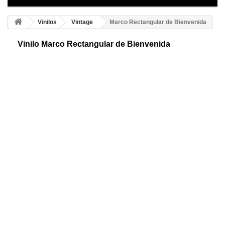
Vinilos
Vintage
Marco Rectangular de Bienvenida
Vinilo Marco Rectangular de Bienvenida
Cartel adhesivo decorativo de bienvenida. Consigue un diseño perfecto
para la decoración de entradas. Personaliza tu hogar de forma fácil,
rápida, económica.