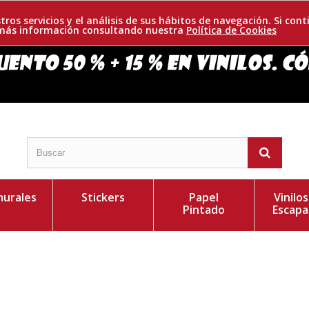
tros servicios y el análisis de sus hábitos de navegación. Si c
r más información consultando nuestra
Política de Cookies
urales
Stickers
Papel
Vinilo
Pintado
Escapa
res colores estilo retro de una joven chef que ofrecerá
Personaliza el Colo