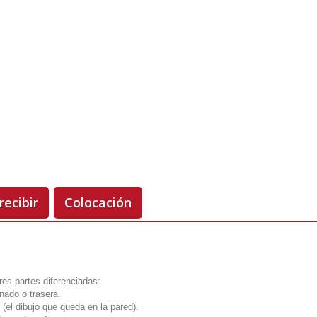
Unidades
Antes 00.00 €
Hoy
00.00 €
-50%
recibir
Colocación
 tres partes diferenciadas:
onado o trasera.
 (el dibujo que queda en la pared).