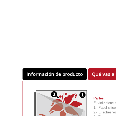
Información de producto
Qué vas a 
Partes:
El vinilo tiene
1.- Papel silic
2.- El adhesivo