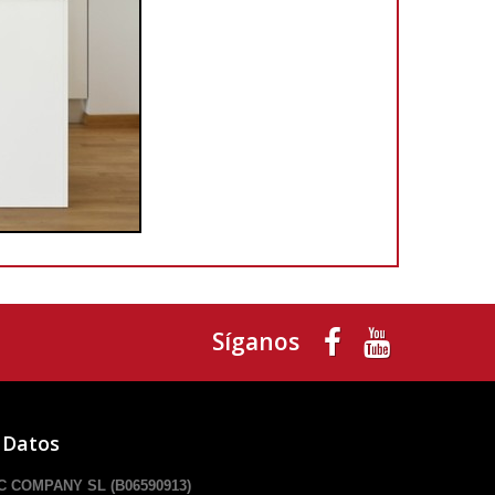
Síganos
 Datos
 COMPANY SL (B06590913)