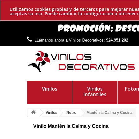
Utilizamos cookies propias y de terceros para mejorar nues
aceptas su uso. Puede cambiar la configuración u obtene
LLámanos ahora a Vinilos Decorativos:
924.951.202
Vinilos
Vinilos
Fotom
Infantiles
Vinilos
Retro
Mantén la Calma y Cocina
Vinilo Mantén la Calma y Cocina
Divertida decoración para tu cocina con este original vinilo a t
a tu espacio un toque diferente.