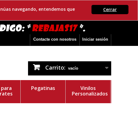
ontinúas navegando, entendemos que
Cerrar
Contacte con nosotros
Iniciar sesión
Carrito:
vacío
s para
Pegatinas
Vinilos
rates
Personalizados
r del Vinilo