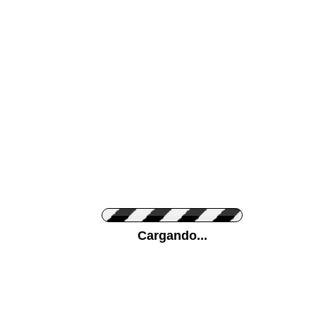
Color de su pared
Pon tu foto de Fo
Cargando...
Personaliza la Med
Orientación