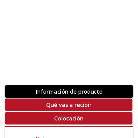
Orientación
ORIGINAL
INVERTIR
-
+
Unidades
Antes 00.00 €
Hoy
00.00 €
COMPRAR
-50%
Rf. V9307
Información de producto
Qué vas a recibir
Colocación