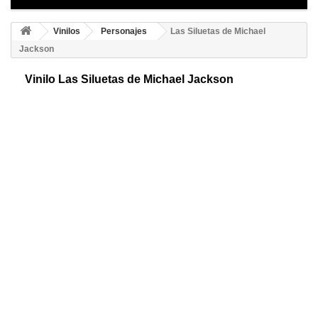
Vinilos
Personajes
Las Siluetas de Michael
Jackson
Vinilo Las Siluetas de Michael Jackson
Vinilos adhesivos de Michael Jackson. Preciosos diseños de este
famoso cantante y bailarín. Siluetas originales y divertidas para decorar
tu espacio.