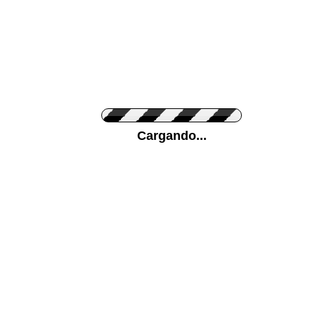
Personaliza el Color del Vinilo
Cargando...
Color de su pared
Mas...
Pon tu foto de Fondo
SUBIR
Personaliza la Medida (ancho x alto)