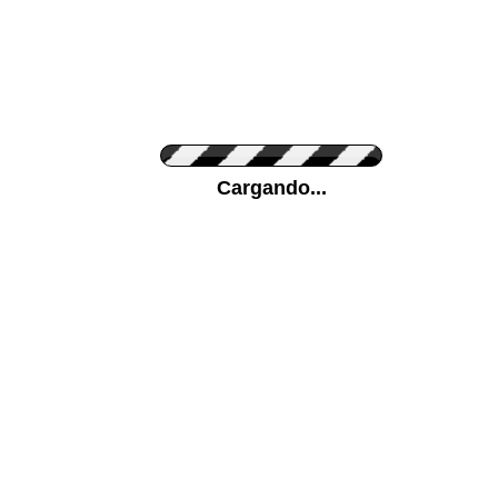
Personaliza el Color del Vinilo
Cargando...
Color de su pared
Mas...
Pon tu foto de Fondo
SUBIR
Personaliza la Medida (ancho x alto)