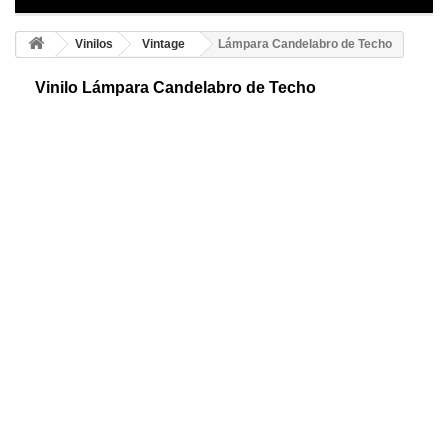
Vinilos
Vintage
Lámpara Candelabro de Techo
Vinilo Lámpara Candelabro de Techo
Vinilo adhesivo de lámpara de techo. Te mostramos una lámpara
candelabro con todo detalle, para que presumas de decoración. Marca
tu propio estilo.