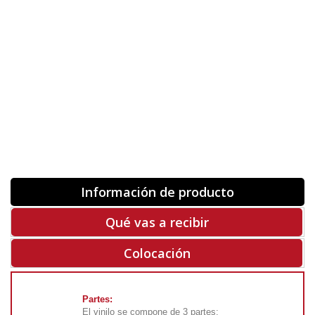
Orientación
ORIGINAL
INVERTIR
-
+
Unidades
Antes 00.00 €
Hoy
00.00 €
COMPRAR
-50%
Rf. V6034
Información de producto
Qué vas a recibir
Colocación
Partes:
El vinilo se compone de 3 partes: