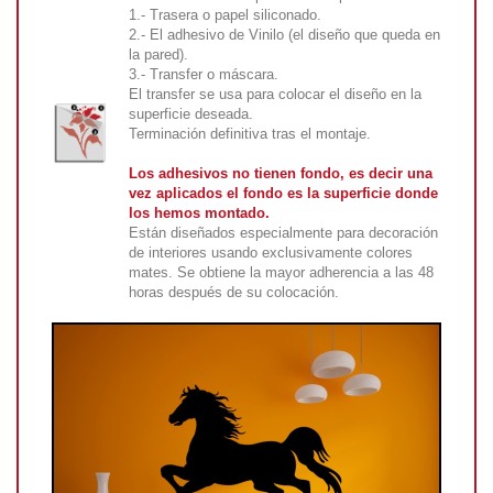
1.- Trasera o papel siliconado.
2.- El adhesivo de Vinilo (el diseño que queda en
la pared).
3.- Transfer o máscara.
El transfer se usa para colocar el diseño en la
superficie deseada.
Terminación definitiva tras el montaje.
Los adhesivos no tienen fondo, es decir una
vez aplicados el fondo es la superficie donde
los hemos montado.
Están diseñados especialmente para decoración
de interiores usando exclusivamente colores
mates. Se obtiene la mayor adherencia a las 48
horas después de su colocación.