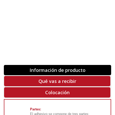
Orientación
ORIGINAL
INVERTIR
-
+
Unidades
Antes 00.00 €
Hoy
00.00 €
COMPRAR
-50%
Rf. V5075
Información de producto
Qué vas a recibir
Colocación
Partes:
El adhesivo se compone de tres partes: