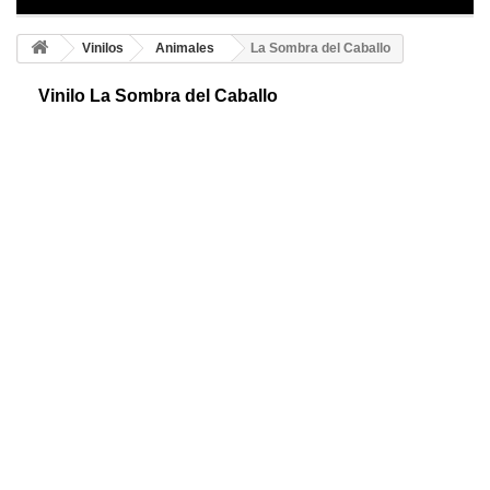
Vinilos
Animales
La Sombra del Caballo
Vinilo La Sombra del Caballo
Caballo decorativo adhesivo. Los caballos árabes son una de las razas
más antiguas que existen. Muy inteligentes y veloces, de carácter fuerte
y resistentes.