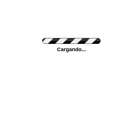
Personaliza el Color del Vinilo
Cargando...
Color de su pared
Mas...
Pon tu foto de Fondo
SUBIR
Personaliza la Medida (ancho x alto)