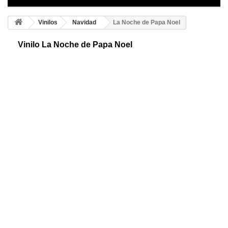
Vinilos
Navidad
La Noche de Papa Noel
Vinilo La Noche de Papa Noel
Original vinilo navideño, con el que sorprender. Adhesivo de Papa Noel
en su trineo. Para que presume de espacio divertido y alegre en estas
fiestas.