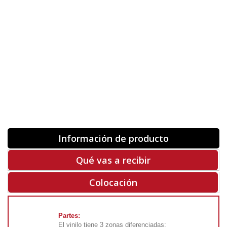
Orientación
ORIGINAL
INVERTIR
-
+
Unidades
Antes 00.00 €
Hoy
00.00 €
COMPRAR
-50%
Rf. V4220
Información de producto
Qué vas a recibir
Colocación
Partes:
El vinilo tiene 3 zonas diferenciadas: