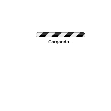
Personaliza el Color del Vinilo
Cargando...
Color de su pared
Mas...
Pon tu foto de Fondo
SUBIR
Personaliza la Medida (ancho x alto)