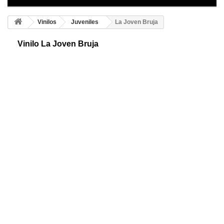
Vinilos
Juveniles
La Joven Bruja
Vinilo La Joven Bruja
Vinilo decorativo juvenil de la joven bruja. Existe la magia blanca y
negra. Normalmente se suelen representar como mujeres con gorro
montadas en una escoba.