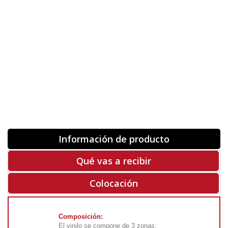
Orientación
ORIGINAL
INVERTIR
-
+
Unidades
Antes 00.00 €
Hoy
00.00 €
COMPRAR
-50%
Rf. V8303
Información de producto
Qué vas a recibir
Colocación
Composición:
El vinilo se compone de 3 zonas: