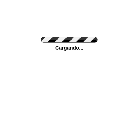
Personaliza el Color del Vinilo
Cargando...
Color de su pared
Mas...
Pon tu foto de Fondo
SUBIR
Personaliza la Medida (ancho x alto)