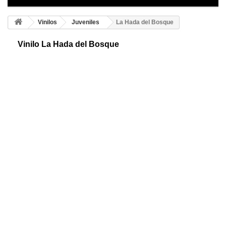
Vinilos
Juveniles
La Hada del Bosque
Vinilo La Hada del Bosque
Vinilo juvenil del hada del bosque. Cuando un hada llora de alegría,
cuenta la leyenda que sus lágrimas se convierten en diminutos
brillantes de colores.