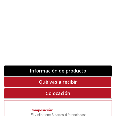
Orientación
ORIGINAL
INVERTIR
-
+
Unidades
Antes 00.00 €
Hoy
00.00 €
COMPRAR
-50%
Rf. V8327
Información de producto
Qué vas a recibir
Colocación
Composición:
El vinilo tiene 3 partes diferenciadas: