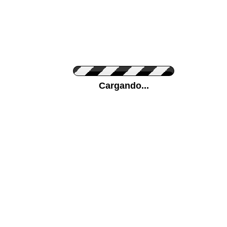
Personaliza el Color del Vinilo
Cargando...
Color de su pared
Mas...
Pon tu foto de Fondo
SUBIR
Personaliza la Medida (ancho x alto)