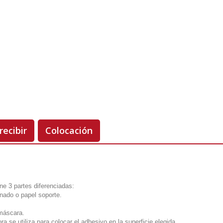
Unidades
Antes 00.00 €
Hoy
00.00 €
-50%
recibir
Colocación
ne 3 partes diferenciadas:
onado o papel soporte.
 máscara.
ra se utiliza para colocar el adhesivo en la superficie elegida.