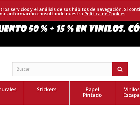
tros servicios y el análisis de sus hábitos de navegación. Si c
r más información consultando nuestra
Política de Cookies
urales
Stickers
Papel
Vinilo
Pintado
Escapa
ia de Juego de Tronos. Su escudo es representado por
Personaliza el Colo