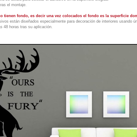
tras el montaje.
o tienen fondo, es decir una vez colocados el fondo es la superficie do
ivos están diseñados especialmente para decoración de interiores usando ú
s 48 horas tras su aplicación.