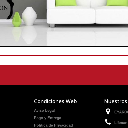
Condiciones Web
Nuestros
Aviso Legal
EYAROC
Pago y Entrega
Lláman
Politica de Privacidad