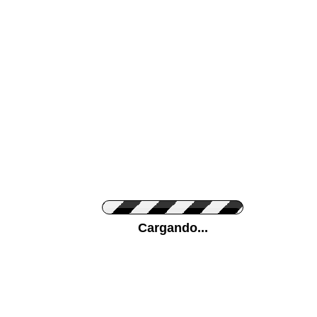
Color de su pared
Pon tu foto de Fo
Cargando...
Personaliza la Med
Orientación