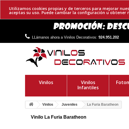
Utilizamos cookies propias y de terceros para mejorar nues
aceptas su uso. Puede cambiar la configuración u obtene
LLámanos ahora a Vinilos Decorativos:
924.951.202
Vinilos
Vinilos
Fotom
Infantiles
Vinilos
Juveniles
La Furia Baratheon
Vinilo La Furia Baratheon
Vinilo decorativo de La Casa Baratheon. Una familia nobiliar
un ciervo y su lema es Nuestra es la furia.