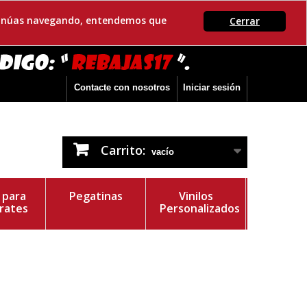
ontinúas navegando, entendemos que
Cerrar
Contacte con nosotros
Iniciar sesión
Carrito:
vacío
s para
Pegatinas
Vinilos
rates
Personalizados
r del Vinilo