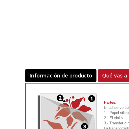
Información de producto
Qué vas a 
Partes:
El adhesivo tie
1.- Papel silic
2.- El vinilo.
3.- Transfer o
La transportado