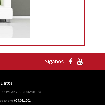
Síganos
 Datos
 COMPANY SL (B06590913)
os ahora:
924.951.202