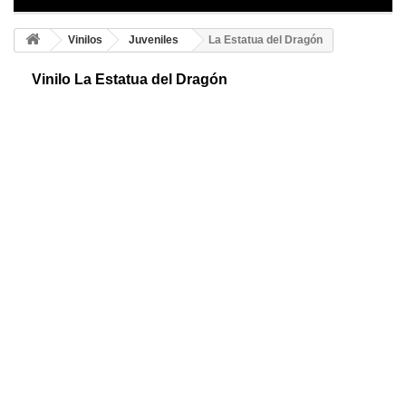
Vinilos
Juveniles
La Estatua del Dragón
Vinilo La Estatua del Dragón
Vinilo decorativo de dragones. Animal mitológico que nos muestran de
diferentes formas dependiendo la cultura. Un animal escamoso y
volador que escupe fuego.