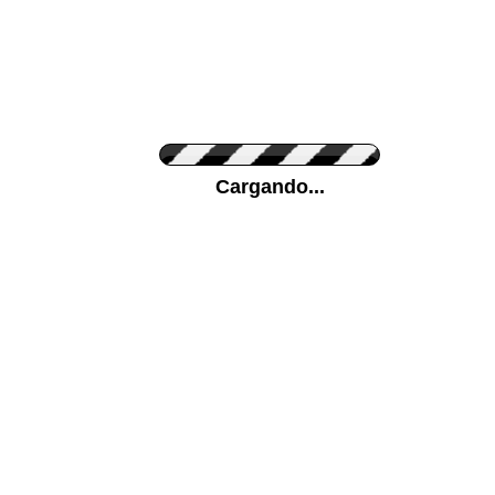
Personaliza el Color del Vinilo
Cargando...
Color de su pared
Mas...
Pon tu foto de Fondo
SUBIR
Personaliza la Medida (ancho x alto)