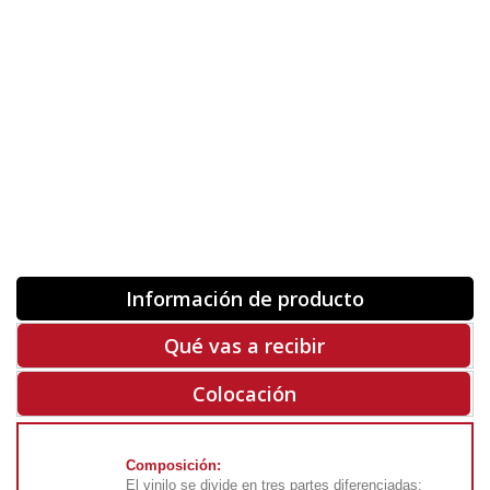
Orientación
ORIGINAL
INVERTIR
-
+
Unidades
Antes 00.00 €
Hoy
00.00 €
COMPRAR
-50%
Rf. V8308
Información de producto
Qué vas a recibir
Colocación
Composición:
El vinilo se divide en tres partes diferenciadas: