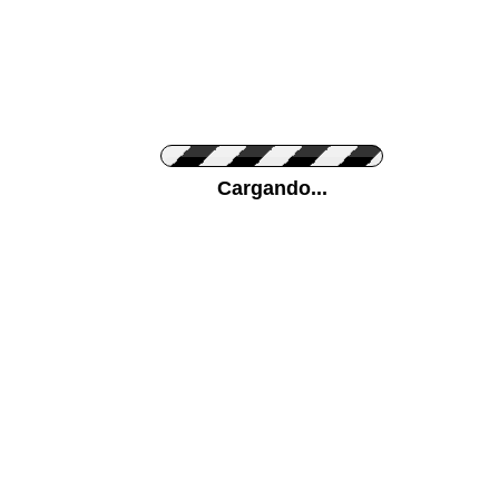
Personaliza el Color del Vinilo
Cargando...
Color de su pared
Mas...
Pon tu foto de Fondo
SUBIR
Personaliza la Medida (ancho x alto)