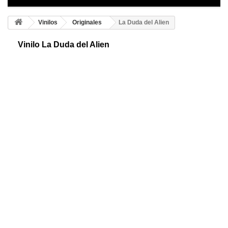
Vinilos
Originales
La Duda del Alien
Vinilo La Duda del Alien
Alienígena adhesivo. Extraterrestre es todo ser vivo originario de
cualquier sitio del cosmos, ajeno a la Tierra o a su atmosfera y
provenientes del espacio.