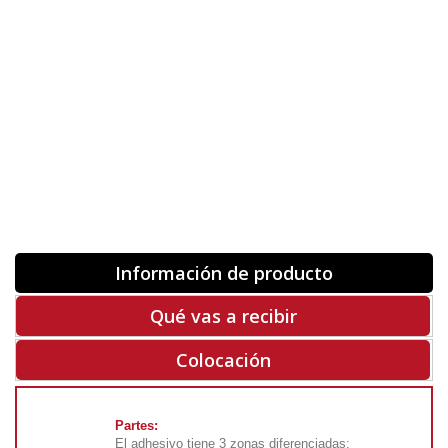
Orientación
ORIGINAL
INVERTIR
-
+
Unidades
Antes 00.00 €
Hoy
00.00 €
COMPRAR
-50%
Rf. V7817
Información de producto
Qué vas a recibir
Colocación
Partes:
El adhesivo tiene 3 zonas diferenciadas: