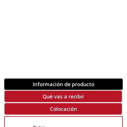
Orientación
ORIGINAL
INVERTIR
-
+
Unidades
Antes 00.00 €
Hoy
00.00 €
COMPRAR
-50%
Rf. V8289
Información de producto
Qué vas a recibir
Colocación