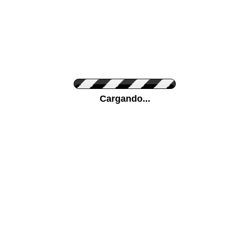
Personaliza el Color del Vinilo
Cargando...
Color de su pared
Mas...
Pon tu foto de Fondo
SUBIR
Personaliza la Medida (ancho x alto)