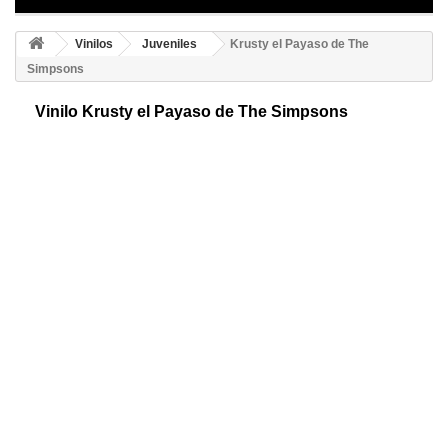
Vinilos
Juveniles
Krusty el Payaso de The
Simpsons
Vinilo Krusty el Payaso de The Simpsons
Adhesivo decorativo de Krusty el payaso. Este personaje ficticio de los
Simpson. Está basado en Rusty Nails, un popular payaso de Portland,
Estados Unidos.