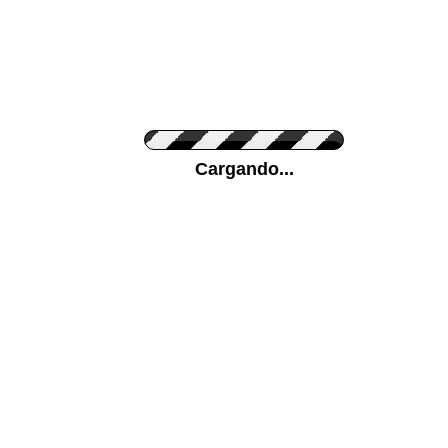
Personaliza el Color del Vinilo
Cargando...
Color de su pared
Mas...
Pon tu foto de Fondo
SUBIR
Personaliza la Medida (ancho x alto)