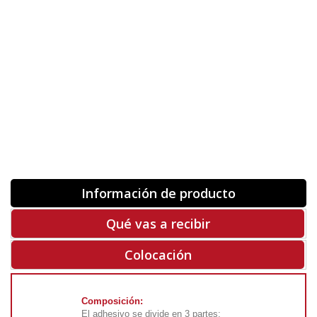
Orientación
ORIGINAL
INVERTIR
-
+
Unidades
Antes 00.00 €
Hoy
00.00 €
COMPRAR
-50%
Rf. V9291
Información de producto
Qué vas a recibir
Colocación
Composición:
El adhesivo se divide en 3 partes: