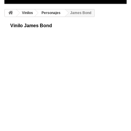
Vinilos
Personajes
James Bond
Vinilo James Bond
Vinilo adhesivo de James Bond. Personaje de ficción. Creado por Ian
Fleming. Narra las historias de un espía internacional y sus aventuras
en cada misión.