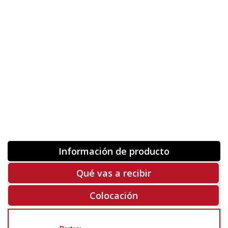
Orientación
ORIGINAL
INVERTIR
-
+
Unidades
Antes 00.00 €
Hoy
00.00 €
COMPRAR
-50%
Rf. V2123
Información de producto
Qué vas a recibir
Colocación