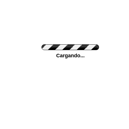
Personaliza el Color del Vinilo
Cargando...
Color de su pared
Mas...
Pon tu foto de Fondo
SUBIR
Personaliza la Medida (ancho x alto)