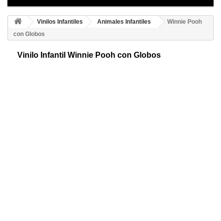
Vinilos Infantiles
Animales Infantiles
Winnie Pooh
con Globos
Vinilo Infantil Winnie Pooh con Globos
Vinilo decorativo de Winnie Pooh con Globos, ideal para decoraciones
de infantiles. Perfecto diseño que ofrecerá personalidad y alegría al
ambiente.