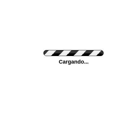
Personaliza el Color del Vinilo
Cargando...
Color de su pared
Mas...
Pon tu foto de Fondo
SUBIR