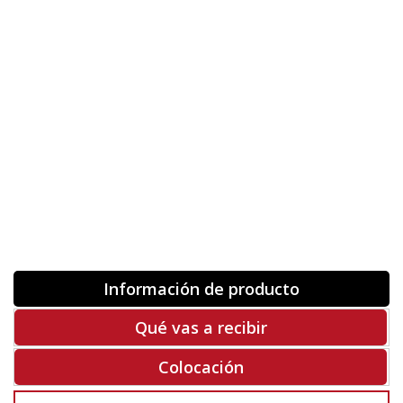
Personaliza la Medida (ancho x alto)
Orientación
ORIGINAL
INVERTIR
-
+
Unidades
Antes 00.00 €
Hoy
00.00 €
COMPRAR
-50%
Rf. Z2157
Información de producto
Qué vas a recibir
Colocación