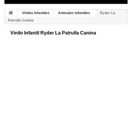
Vinilos Infantiles
Animales Infantiles
Ryder La
Patrulla Canina
Vinilo Infantil Ryder La Patrulla Canina
Vinilos decorativos La Patrulla Canina, Ryder es niño inteligente y
experto en tecnología, rescató a los cachorros y los que enseño a
trabajar en equipo
Color 1
Color 2
Color 3