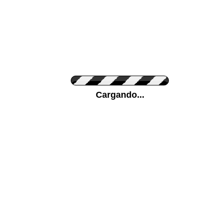
Personaliza el Color del Vinilo
Cargando...
Color de su pared
Mas...
Pon tu foto de Fondo
SUBIR
Personaliza la Medida (ancho x alto)