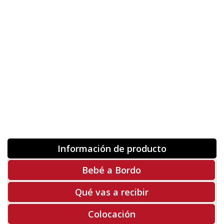
Orientación
ORIGINAL
INVERTIR
-
+
Unidades
Antes 00.00 €
Hoy
00.00 €
COMPRAR
-50%
Rf. V1264
Información de producto
Bebé a Bordo
Qué vas a recibir
Colocación