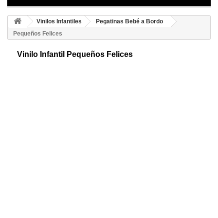
Vinilos Infantiles
Pegatinas Bebé a Bordo
Pequeños Felices
Vinilo Infantil Pequeños Felices
Original pegatina de calidad para coches pequeños a bordo. Mostramos
un diseño estilo japonés para que señalicen su vehículo y presuman de
pegatina.