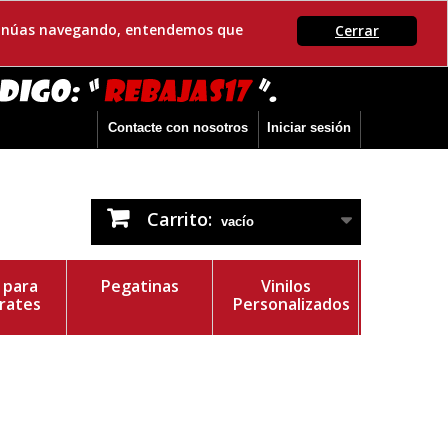
ontinúas navegando, entendemos que
Cerrar
Contacte con nosotros
Iniciar sesión
Carrito:
vacío
s para
Pegatinas
Vinilos
rates
Personalizados
r del Vinilo