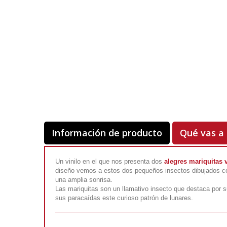
Información de producto
Qué vas a 
Un vinilo en el que nos presenta dos
alegres mariquitas 
diseño vemos a estos dos pequeños insectos dibujados con 
una amplia sonrisa.
Las mariquitas son un llamativo insecto que destaca por 
sus paracaídas este curioso patrón de lunares.