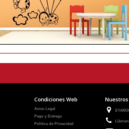
Condiciones Web
Nuestros
Aviso Legal
EYAROC
Pago y Entrega
Lláman
Politica de Privacidad