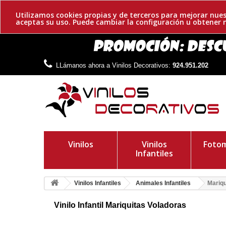
Utilizamos cookies propias y de terceros para mejorar nues
aceptas su uso. Puede cambiar la configuración u obtene
LLámanos ahora a Vinilos Decorativos:
924.951.202
Vinilos
Vinilos
Fotom
Infantiles
Vinilos Infantiles
Animales Infantiles
Mariqu
Vinilo Infantil Mariquitas Voladoras
Vinilo decorativo infantil de mariquitas voladoras. Podrás col
son elementos independientes.