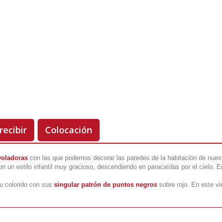
Unidades
Antes 00.00 €
Hoy
00.00 €
-50%
recibir
Colocación
voladoras
con las que podemos decorar las paredes de la habitación de nuestr
un estilo infantil muy gracioso, descendiendo en paracaídas por el cielo. E
su colorido con sus
singular patrón de puntos negros
sobre rojo. En este v