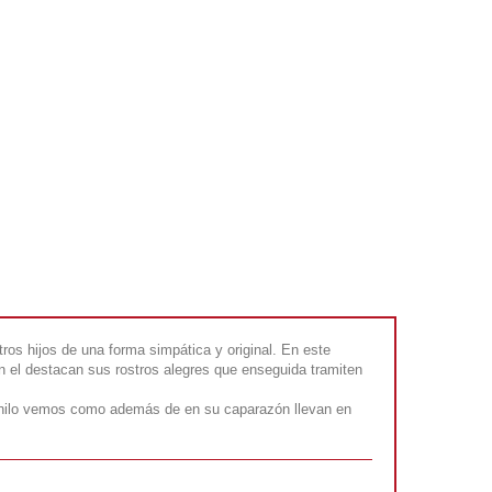
-
+
COMPRAR
Rf. V2069
os hijos de una forma simpática y original. En este
n el destacan sus rostros alegres que enseguida tramiten
inilo vemos como además de en su caparazón llevan en