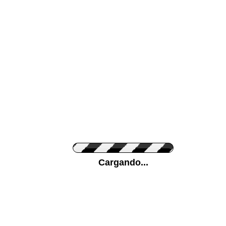
Color de su pared
Pon tu foto de Fo
Cargando...
Personaliza la Med
Orientación