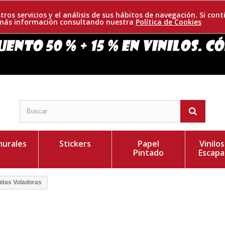
tros servicios y el análisis de sus hábitos de navegación. Si c
r más información consultando nuestra
Política de Cookies
urales
Stickers
Papel
Vinilo
Pintado
Escapa
itas Voladoras
ocar las mariquitas y las nubes como más te guste, pues
Personaliza el Colo