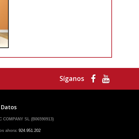
Síganos
 Datos
 COMPANY SL (B06590913)
os ahora:
924.951.202