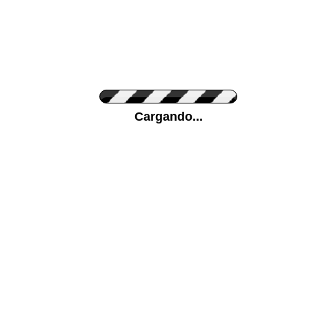
Personaliza el Color del Vinilo
Cargando...
Color de su pared
Mas...
Pon tu foto de Fondo
SUBIR
Personaliza la Medida (ancho x alto)