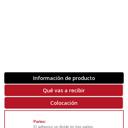
Orientación
ORIGINAL
INVERTIR
-
+
Unidades
Antes 00.00 €
Hoy
00.00 €
COMPRAR
-50%
Rf. V1097
Información de producto
Qué vas a recibir
Colocación
Partes:
El adhesivo se divide en tres partes: