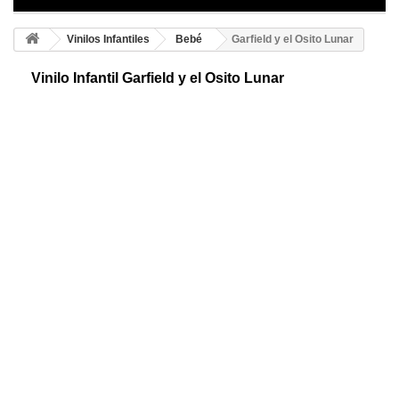
Vinilos Infantiles
Bebé
Garfield y el Osito Lunar
Vinilo Infantil Garfield y el Osito Lunar
Vinilo para infantiles de Garfield y el osito lunar. Consigue un espacio
divertido y distinto para tus hijos sin apenas esfuerzo y por muy poco
dinero.