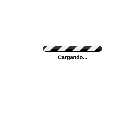
Personaliza el Color del Vinilo
Cargando...
Color de su pared
Mas...
Pon tu foto de Fondo
SUBIR
Personaliza la Medida (ancho x alto)