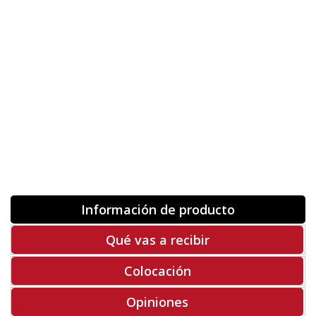
Orientación
ORIGINAL
INVERTIR
-
+
Unidades
Antes 00.00 €
Hoy
00.00 €
COMPRAR
-50%
Rf. V2049
Información de producto
Qué vas a recibir
Colocación
Opiniones