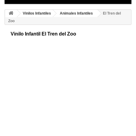
Vinilos Infantiles
Animales Infantiles
El Tren del
Zoo
Vinilo Infantil El Tren del Zoo
Vinilo decorativo de animales del zoo en tren. Un original y elegante
diseño que gustará a todo el mundo. Consigue el mejor ambiente para
los más pequeños.