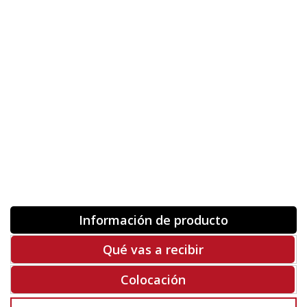
Personaliza la Medida (ancho x alto)
Orientación
ORIGINAL
INVERTIR
-
+
Unidades
Antes 00.00 €
Hoy
00.00 €
COMPRAR
-50%
Rf. Z3127
Información de producto
Qué vas a recibir
Colocación