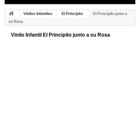
Vinilos Infantiles
El Principito
El Principito junto a
su Rosa
Vinilo Infantil El Principito junto a su Rosa
Creativa decoración con este precioso vinilo decorativo fabricado en
tres colores personalizables e inspirado en el famoso libro del El
principito.
Color 1
Color 2
Color 3