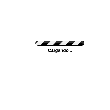
Personaliza el Color del Vinilo
Cargando...
Color de su pared
Mas...
Pon tu foto de Fondo
SUBIR