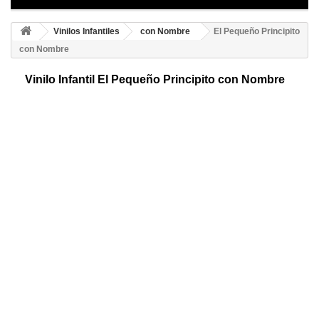
Vinilos Infantiles
con Nombre
El Pequeño Principito
con Nombre
Vinilo Infantil El Pequeño Principito con Nombre
Adhesivo con nombre del pequeño principito. Disfruta de este original y
simpático diseño, ideal para dar personalidad y alegría al ambiente de
tus hijos.