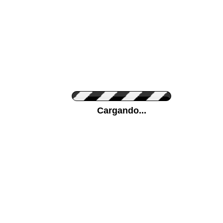
Personaliza el Color del Vinilo
Cargando...
Color de su pared
Mas...
Pon tu foto de Fondo
SUBIR
Personaliza la Medida (ancho x alto)