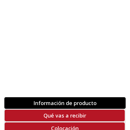
Nombre
Orientación
ORIGINAL
INVERTIR
-
+
Unidades
Antes 00.00 €
Hoy
00.00 €
COMPRAR
-50%
Rf. V1505
Información de producto
Qué vas a recibir
Colocación