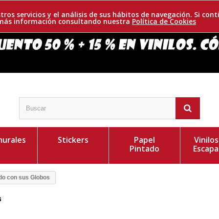
tros servicios y el análisis de sus hábitos de navegación. Si c
r más información consultando nuestra
Política de Cookies
urales
Stickers
Papel
Vinilo
Pintado
Escapa
do con sus Globos
s
stico diseño para crear un ambiente lleno de armonía
Personaliza el Colo