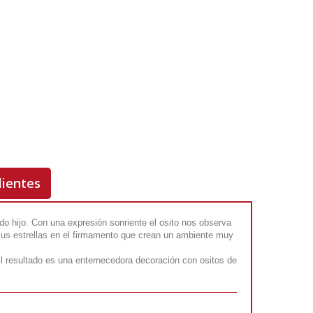
ORIGINAL
INVERTIR
-
+
COMPRAR
Rf. V1550
lientes
 hijo. Con una expresión sonriente el osito nos observa
us estrellas en el firmamento que crean un ambiente muy
El resultado es una enternecedora decoración con ositos de