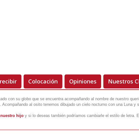
Orientación
Unidades
Antes 00.00 €
Hoy
00.00 €
-50%
recibir
Colocación
Opiniones
Nuestros C
ado con su globo que se encuentra acompañando al nombre de nuestro querido
. Acompañando al osito tenemos dibujado un cielo nocturno con una Luna y s
nuestro hijo
y si lo deseas también podríamos cambiarle el estilo de letra. 