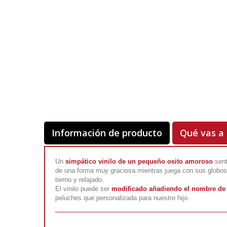
Información de producto
Qué vas a 
Un
simpático vinilo de un pequeño osito amoroso
sent
de una forma muy graciosa mientras juega con sus globos
tierno y relajado.
El vinilo puede ser
modificado añadiendo el nombre de 
peluches que personalizada para nuestro hijo.