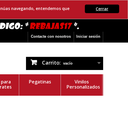
ontinúas navegando, entendemos que
Cerrar
Contacte con nosotros
Iniciar sesión
Carrito:
vacío
s para
Pegatinas
Vinilos
rates
Personalizados
r del Vinilo