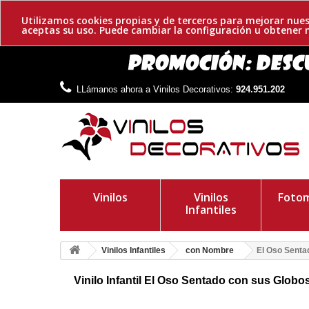
Utilizamos cookies propias y de terceros para mejorar nues
aceptas su uso. Puede cambiar la configuración u obtene
LLámanos ahora a Vinilos Decorativos:
924.951.202
Vinilos
Vinilos
Fotom
Infantiles
Vinilos Infantiles
con Nombre
El Oso Senta
Vinilo Infantil El Oso Sentado con sus Globo
Vinilo oso animado adhesivo con nombre personalizado. Fantá
y que tus pequeños se sientan cómodos.