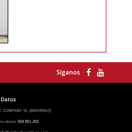
Síganos
 Datos
 COMPANY SL (B06590913)
os ahora:
924.951.202