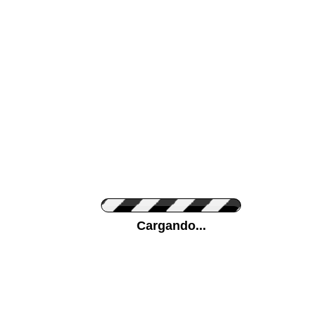
Color de su pared
Pon tu foto de Fo
Cargando...
Personaliza la Med
Nombre