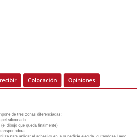
Unidades
Antes 00.00 €
Hoy
00.00 €
-50%
recibir
Colocación
Opiniones
ompone de tres zonas diferenciadas:
apel siliconado.
 (el dibujo que queda finalmente)
transportadora.
utiliza para aplicar el adhesivo en la superficie elegida, quitándose luego.