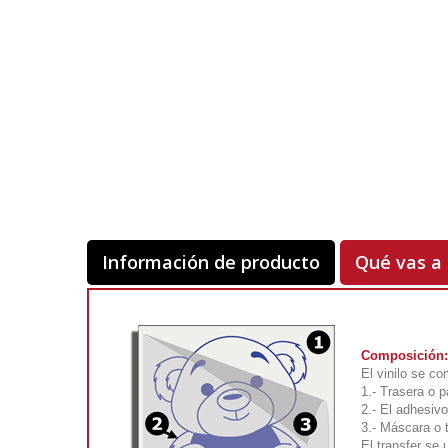
Información de producto
Qué vas a 
Composición:
El vinilo se c
1.- Trasera o p
2.- El adhesivo
3.- Máscara o 
El transfer se 