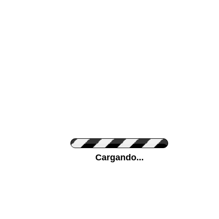
Color de su pared
Pon tu foto de Fo
Cargando...
Personaliza la Med
Orientación