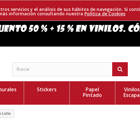
tros servicios y el análisis de sus hábitos de navegación. Si c
r más información consultando nuestra
Política de Cookies
urales
Stickers
Papel
Vinilo
Pintado
Escapa
a Luna
ambiente creativo y alegre, nos ayudará
Personaliza el Colo