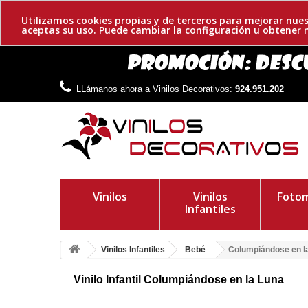
Utilizamos cookies propias y de terceros para mejorar nues
aceptas su uso. Puede cambiar la configuración u obtene
LLámanos ahora a Vinilos Decorativos:
924.951.202
Vinilos
Vinilos
Fotom
Infantiles
Vinilos Infantiles
Bebé
Columpiándose en l
Vinilo Infantil Columpiándose en la Luna
Adhesivo del pequeño bebe que se columpiaba en la luna. Un 
positivamente en el desarrollo de nuestros hijos.