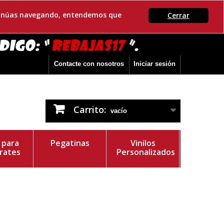
ontinúas navegando, entendemos que
Cerrar
Contacte con nosotros
Iniciar sesión
Carrito:
vacío
s para
Pegatinas
Vinilos
rates
Personalizados
r del Vinilo