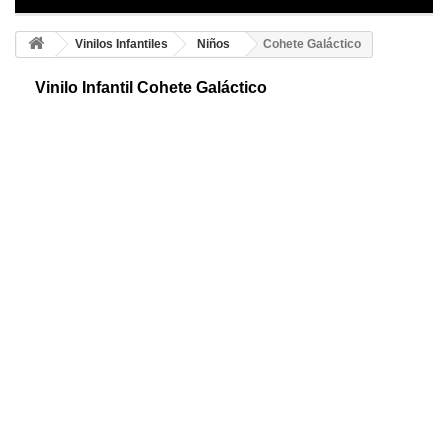
Vinilos Infantiles
Niños
Cohete Galáctico
Vinilo Infantil Cohete Galáctico
Magnífico vinilo infantil del cohete galáctico. Un precioso diseño que
encantará a tus hijos. Ahora podrás persumir de decoración y de un
ambiente ideal.