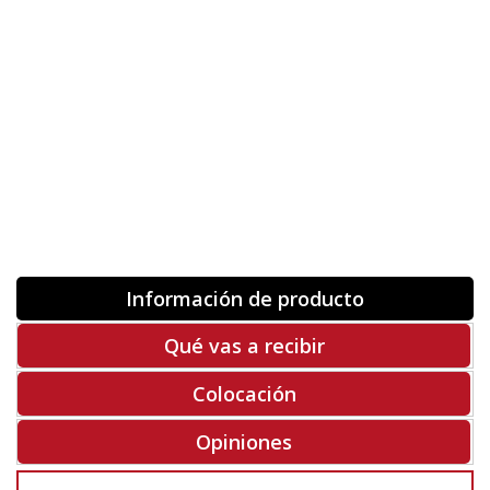
Orientación
ORIGINAL
INVERTIR
-
+
Unidades
Antes 00.00 €
Hoy
00.00 €
COMPRAR
-50%
Rf. V3030
Información de producto
Qué vas a recibir
Colocación
Opiniones