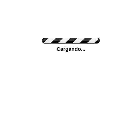
Personaliza el Color del Vinilo
Cargando...
Color de su pared
Mas...
Pon tu foto de Fondo
SUBIR
Personaliza la Medida (ancho x alto)