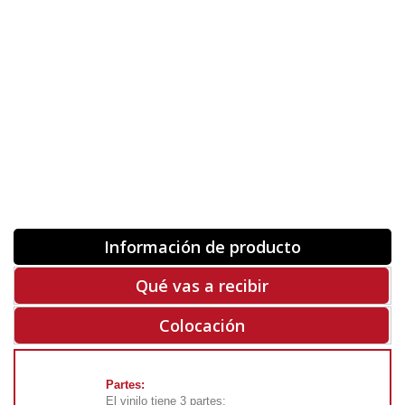
Orientación
ORIGINAL
INVERTIR
-
+
Unidades
Antes 00.00 €
Hoy
00.00 €
COMPRAR
-50%
Rf. V7021
Información de producto
Qué vas a recibir
Colocación
Partes:
El vinilo tiene 3 partes: