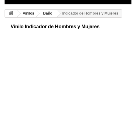
Vinilos
Baño
Indicador de Hombres y Mujeres
Vinilo Indicador de Hombres y Mujeres
Vinilo de indicación para servicios. Dos mitades de siluetas de hombre y
mujer con flechas que indicarán dónde se encuentra su servicio
¡Consigue el tuyo!