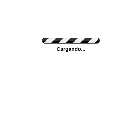
Personaliza el Color del Vinilo
Cargando...
Color de su pared
Mas...
Pon tu foto de Fondo
SUBIR
Personaliza la Medida (ancho x alto)