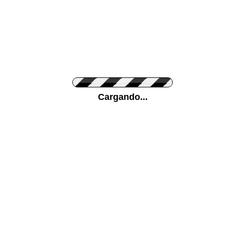
Personaliza el Color del Vinilo
Cargando...
Color de su pared
Mas...
Pon tu foto de Fondo
SUBIR
Personaliza la Medida (ancho x alto)