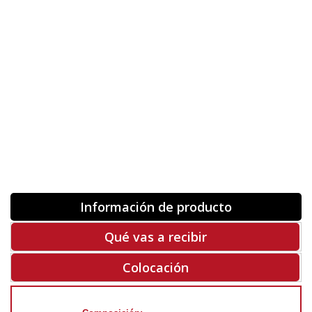
Orientación
ORIGINAL
INVERTIR
-
+
Unidades
Antes 00.00 €
Hoy
00.00 €
COMPRAR
-50%
Rf. V7263
Información de producto
Qué vas a recibir
Colocación