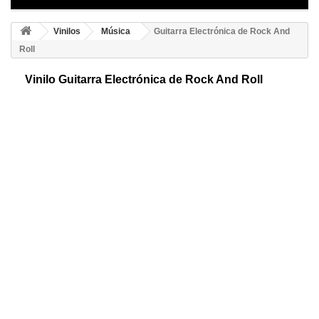
Vinilos
Música
Guitarra Electrónica de Rock And
Roll
Vinilo Guitarra Electrónica de Rock And Roll
Guitarra adhesiva de Rock and Roll. Para los roqueros presentamos un
dibujo elegante y sencillo, que dará personalidad y creatividad a
cualquier espacio.