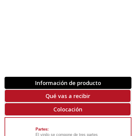
Orientación
ORIGINAL
INVERTIR
-
+
Unidades
Antes 00.00 €
Hoy
00.00 €
COMPRAR
-50%
Rf. V8313
Información de producto
Qué vas a recibir
Colocación
Partes:
El vinilo se compone de tres partes