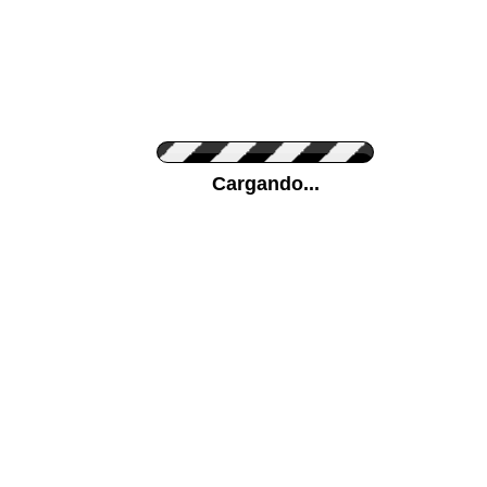
Personaliza el Color del Vinilo
Cargando...
Color de su pared
Mas...
Pon tu foto de Fondo
SUBIR
Personaliza la Medida (ancho x alto)