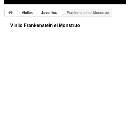
Vinilos
Juveniles
Frankenstein el Monstruo
Vinilo Frankenstein el Monstruo
Vinilo decorativo de Frankestein, el monstruo. Es un personaje de
ficción, es un símbolo de orfandad, de carencia de sentimientos e
identidad humana.