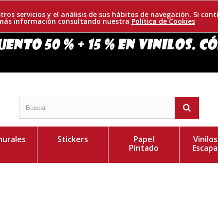
tros servicios y el análisis de sus hábitos de navegación. Si c
r más información consultando nuestra
Política de Cookies
urales
Stickers
Papel
Vinilo
Pintado
Escapa
n original diseño compuesto por una película
Personaliza el Colo