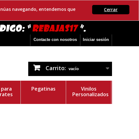
ontinúas navegando, entendemos que
Cerrar
Contacte con nosotros
Iniciar sesión
Carrito:
vacío
s para
Pegatinas
Vinilos
rates
Personalizados
r del Vinilo