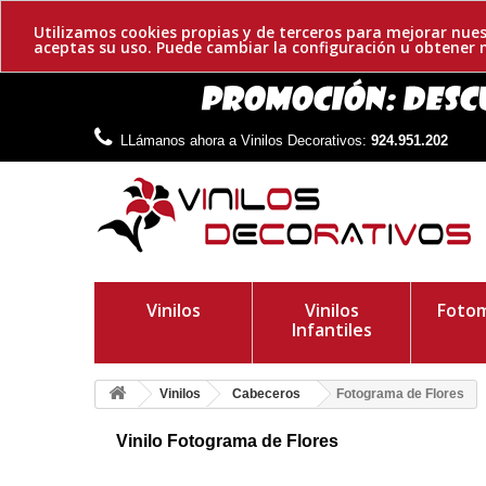
Utilizamos cookies propias y de terceros para mejorar nues
aceptas su uso. Puede cambiar la configuración u obtene
LLámanos ahora a Vinilos Decorativos:
924.951.202
Vinilos
Vinilos
Fotom
Infantiles
Vinilos
Cabeceros
Fotograma de Flores
Vinilo Fotograma de Flores
Flores adhesivas para el cabecero de su cama. Te mostramos u
negativa con un interior de dibujos florales.