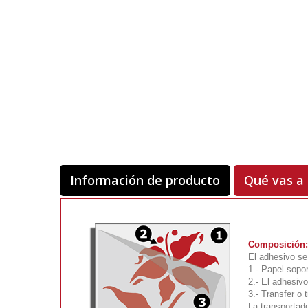
Información de producto
Qué vas a 
Composición:
El adhesivo s
1.- Papel sopor
2.- El adhesivo
3.- Transfer o 
La transportado