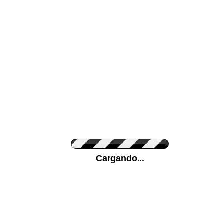
Color de su pared
Pon tu foto de Fo
Cargando...
Personaliza la Med
Orientación