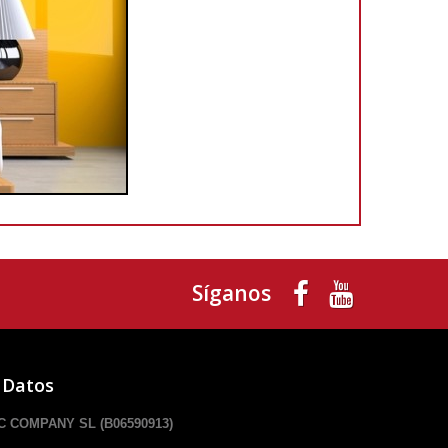
Síganos
 Datos
 COMPANY SL (B06590913)