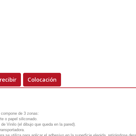
Unidades
Antes 00.00 €
Hoy
00.00 €
-50%
recibir
Colocación
e compone de 3 zonas:
te o papel siliconado.
 de Vinilo (el dibujo que queda en la pared).
transportadora.
ra se utiliza para aplicar el adhesivo en la superficie elegida, retirándose de