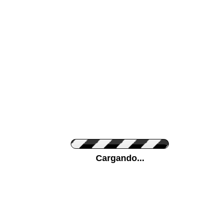
Color de su pared
Pon tu foto de Fo
Cargando...
Personaliza la Med
Orientación