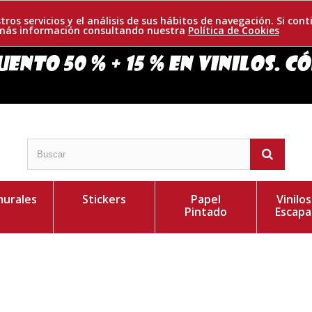
tros servicios y el análisis de sus hábitos de navegación. Si c
r más información consultando nuestra
Política de Cookies
urales
Stickers
Papel
Vinilo
Pintado
Escapa
car en esquinas. Te presentamos una maravillosa
Personaliza el Colo