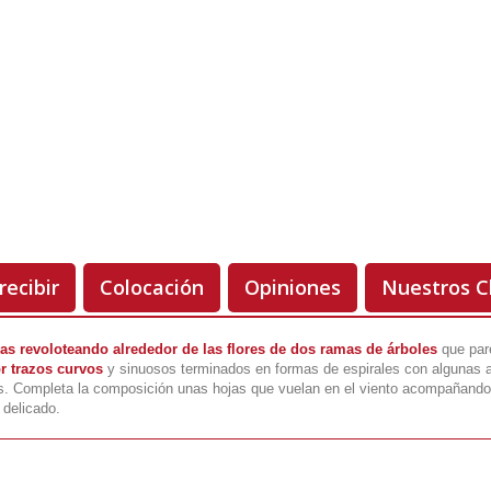
Unidades
Antes 00.00 €
Hoy
00.00 €
-50%
recibir
Colocación
Opiniones
Nuestros C
as revoloteando alrededor de las flores de dos ramas de árboles
que pare
r trazos curvos
y sinuosos terminados en formas de espirales con algunas al
s. Completa la composición unas hojas que vuelan en el viento acompañando 
 delicado.