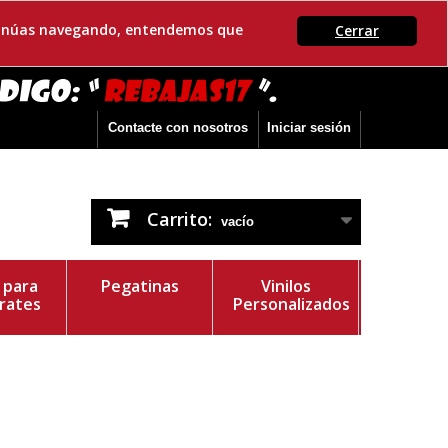
ontinúas navegando, entendemos que
Cerrar
Contacte con nosotros
Iniciar sesión
Carrito:
vacío
s para
Pegatinas
Vinilos
rates
Personalizados
r del Vinilo