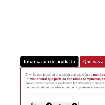
Información de producto
Qué vas a 
El vinilo nos presenta una bonita composición de
maripos
Un
vinilo floral que parte de dos ramas compuestas po
cuales parecen estar revoloteando las delicadas mariposa
decoración de las paredes un recuerdo primaveral alegre y