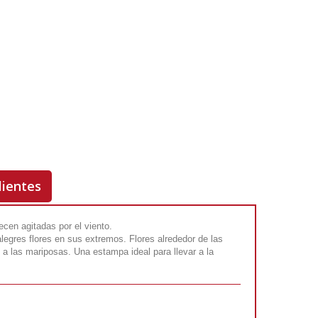
-
+
COMPRAR
Rf. V5443
lientes
cen agitadas por el viento.
egres flores en sus extremos. Flores alrededor de las
a las mariposas. Una estampa ideal para llevar a la