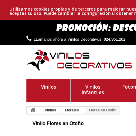
Utilizamos cookies propias y de terceros para mejorar nues
aceptas su uso. Puede cambiar la configuración u obtene
LLámanos ahora a Vinilos Decorativos:
924.951.202
Vinilos
Vinilos
Fotom
Infantiles
Vinilos
Florales
Flores en Otoño
Vinilo Flores en Otoño
Adhesivo decorativo de flores otoñales. Especiales para colo
composición de ramas, flores y mariposas.