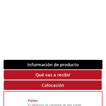
Orientación
ORIGINAL
INVERTIR
-
+
Unidades
Antes 00.00 €
Hoy
00.00 €
COMPRAR
-50%
Rf. V5417
Información de producto
Qué vas a recibir
Colocación
Partes:
El adhesivo se compone de tres zonas