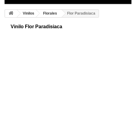
Vinilos
Florales
Flor Paradisiaca
Vinilo Flor Paradisiaca
Vinilo adhesivo flor de loto en aires paradisíacos. Una bella
representación, para una bella flor. Ideal para utilizar como marco
fotográfico ¡Llévate el tuyo!