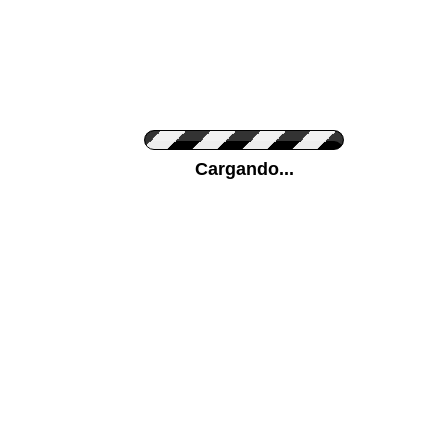
Personaliza el Color del Vinilo
Cargando...
Color de su pared
Mas...
Pon tu foto de Fondo
SUBIR
Personaliza la Medida (ancho x alto)