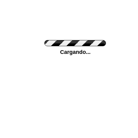
Personaliza el Color del Vinilo
Cargando...
Color de su pared
Mas...
Pon tu foto de Fondo
SUBIR
Personaliza la Medida (ancho x alto)