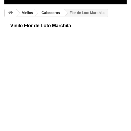
Vinilos
Cabeceros
Flor de Loto Marchita
Vinilo Flor de Loto Marchita
Flor de loto decorativa y adhesiva, para colocar en su habitación como
cabecero. Hermosas flores de loto darán un toque distinto y moderno a
su dormitorio.