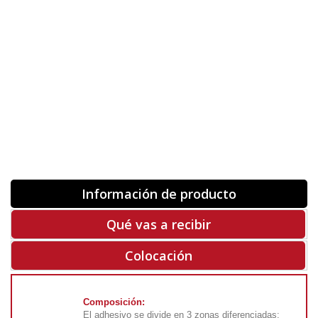
Orientación
ORIGINAL
INVERTIR
-
+
Unidades
Antes 00.00 €
Hoy
00.00 €
COMPRAR
-50%
Rf. V9027
Información de producto
Qué vas a recibir
Colocación
Composición:
El adhesivo se divide en 3 zonas diferenciadas: