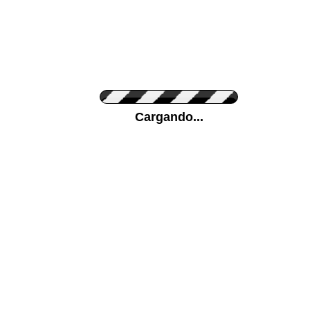
Personaliza el Color del Vinilo
Cargando...
Color de su pared
Mas...
Pon tu foto de Fondo
SUBIR
Personaliza la Medida (ancho x alto)