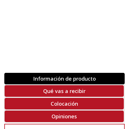
Orientación
ORIGINAL
INVERTIR
-
+
Unidades
Antes 00.00 €
Hoy
00.00 €
COMPRAR
-50%
Rf. V5020
Información de producto
Qué vas a recibir
Colocación
Opiniones