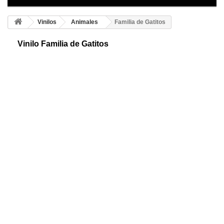
Vinilos
Animales
Familia de Gatitos
Vinilo Familia de Gatitos
Divertido vinilo decorativo animal. Familia de gatos animados. Consigue
un ambiente original y desenfadado. Crea tu propio espacio y marca la
diferencia.