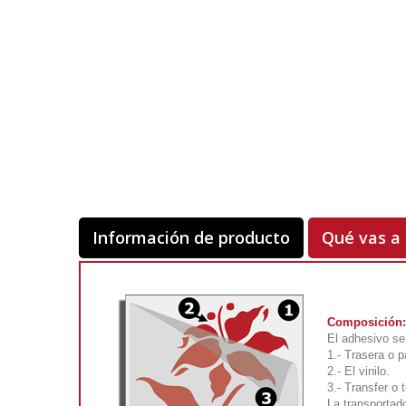
Información de producto
Qué vas a 
Composición:
El adhesivo se
1.- Trasera o p
2.- El vinilo.
3.- Transfer o 
La transportado