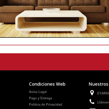
Condiciones Web
Nuestros
Aviso Legal
EYAROC
Pago y Entrega
Lláman
Politica de Privacidad