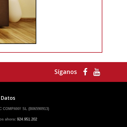
Síganos
 Datos
 COMPANY SL (B06590913)
os ahora:
924.951.202