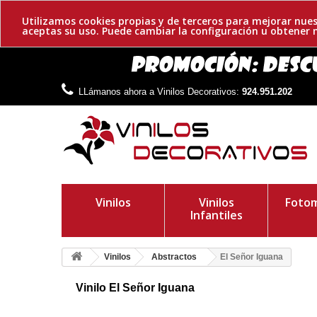
Utilizamos cookies propias y de terceros para mejorar nues
aceptas su uso. Puede cambiar la configuración u obtene
LLámanos ahora a Vinilos Decorativos:
924.951.202
Vinilos
Vinilos
Fotom
Infantiles
Vinilos
Abstractos
El Señor Iguana
Vinilo El Señor Iguana
Vinilo adhesivo del Sr. Iguana. Es un reptil. Tiene un cuerpo 
vegetales e insectos. Habita en lugares cálidos.