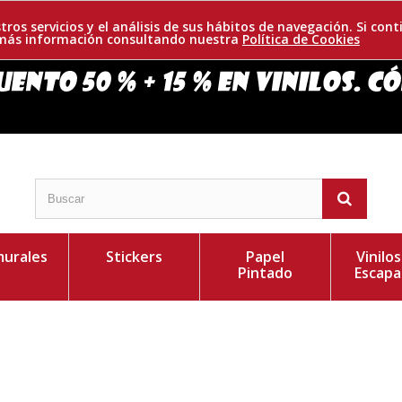
tros servicios y el análisis de sus hábitos de navegación. Si c
r más información consultando nuestra
Política de Cookies
urales
Stickers
Papel
Vinilo
Pintado
Escapa
escamoso y unas patas largas. Se alimenta de
Personaliza el Colo