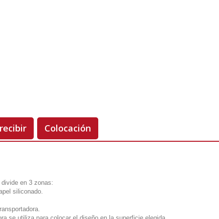
Unidades
Antes 00.00 €
Hoy
00.00 €
-50%
recibir
Colocación
 divide en 3 zonas:
apel siliconado.
transportadora.
ra se utiliza para colocar el diseño en la superficie elegida.