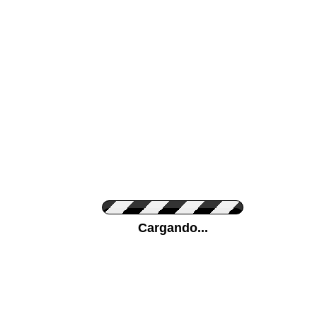
Color de su pared
Pon tu foto de Fo
Cargando...
Personaliza la Med
Orientación