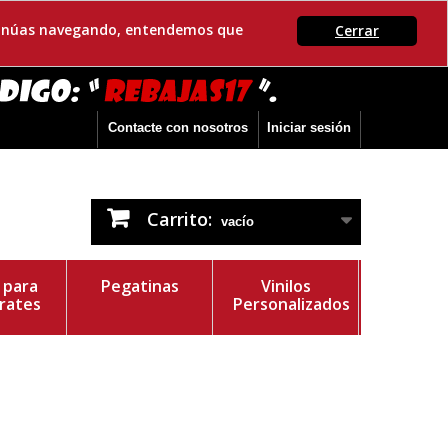
ontinúas navegando, entendemos que
Cerrar
Contacte con nosotros
Iniciar sesión
Carrito:
vacío
s para
Pegatinas
Vinilos
rates
Personalizados
r del Vinilo