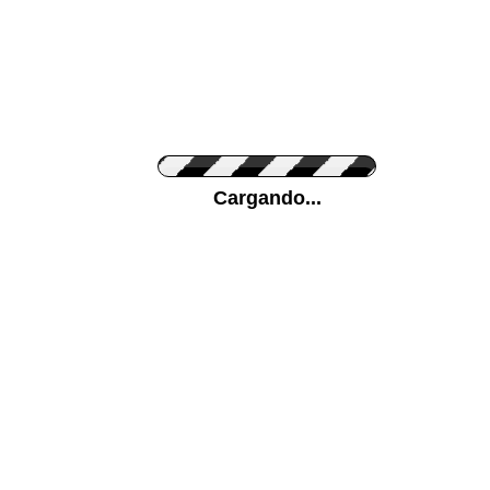
Personaliza el Color del Vinilo
Cargando...
Color de su pared
Mas...
Pon tu foto de Fondo
SUBIR
Personaliza la Medida (ancho x alto)