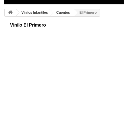
Vinilos Infantiles
Cuentos
El Primero
Vinilo El Primero
Vinilo decorativo especial para decoraciones infantiles que les motivará
y les ayudará con sus valores personales de una forma divertida y
original.
Color 1
Color 2