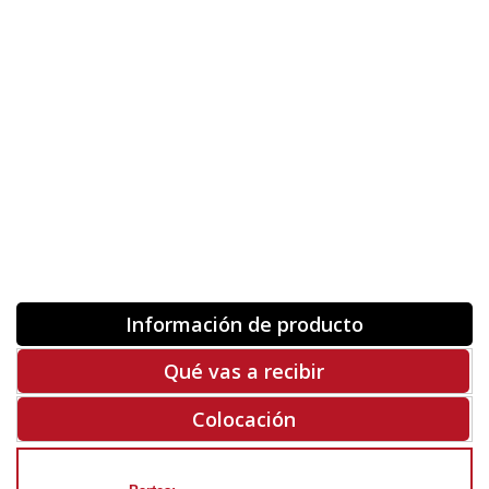
Orientación
ORIGINAL
INVERTIR
-
+
Unidades
Antes 00.00 €
Hoy
00.00 €
COMPRAR
-50%
Rf. X1407
Información de producto
Qué vas a recibir
Colocación