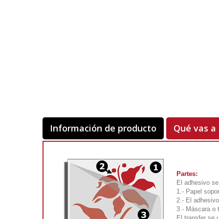
Información de producto
Qué vas a 
Partes:
El adhesivo se
1.- Papel sopor
2.- El adhesivo
3.- Máscara o 
El transfer se 