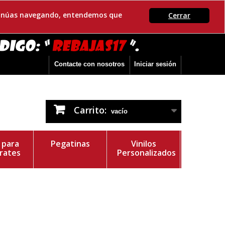
ontinúas navegando, entendemos que
Cerrar
Contacte con nosotros
Iniciar sesión
Carrito:
vacío
s para
Pegatinas
Vinilos
rates
Personalizados
r del Vinilo