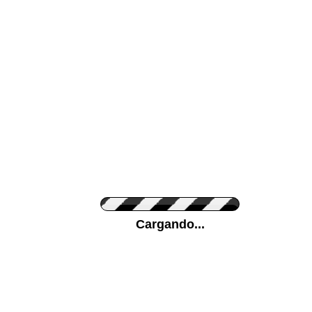
Color de su pared
Pon tu foto de Fo
Cargando...
Personaliza la Med
Orientación