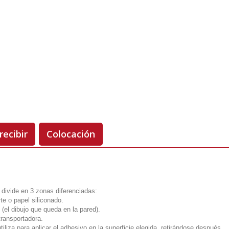
Unidades
Antes 00.00 €
Hoy
00.00 €
-50%
recibir
Colocación
 divide en 3 zonas diferenciadas:
te o papel siliconado.
 (el dibujo que queda en la pared).
transportadora.
utiliza para aplicar el adhesivo en la superficie elegida, retirándose después.