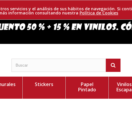
tros servicios y el análisis de sus hábitos de navegación. Si c
r más información consultando nuestra
Política de Cookies
urales
Stickers
Papel
Vinilo
Pintado
Escapa
 enmarcado. Ideal para la decoración de cualquier
Personaliza el Colo