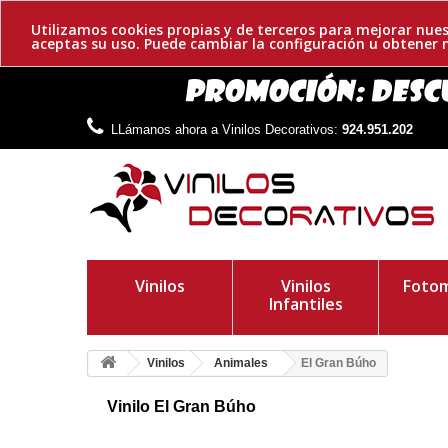
Utilizamos cookies propias y de terceros para mejorar nues
aceptas su uso. Puede cambiar la configuración u obtene
LLámanos ahora a Vinilos Decorativos:
924.951.202
Vinilos
Vinilos
Fotom
Infantiles
Vinilos
Animales
El Gran Búho
Vinilo El Gran Búho
Vinilo decorativo el gran búho. Un original diseño de un búho
ambiente y apto para cualquier edad.