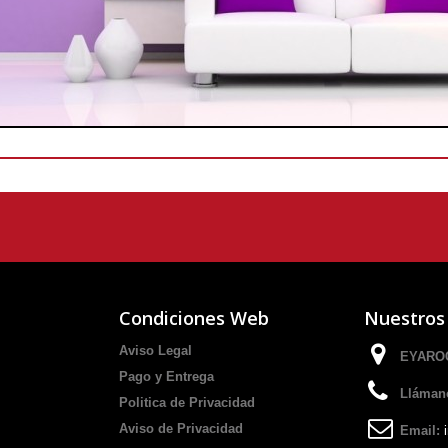
Condiciones Web
Nuestros
Aviso Legal
EYAROC
Pago y Entrega
Lláman
Politica de Privacidad
Aviso de Privacidad
Email: