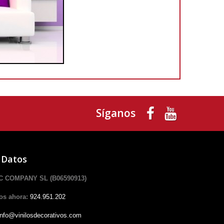
Síganos
 Datos
 COMPANY SL (B06590913)
os ahora:
924.951.202
info@vinilosdecorativos.com