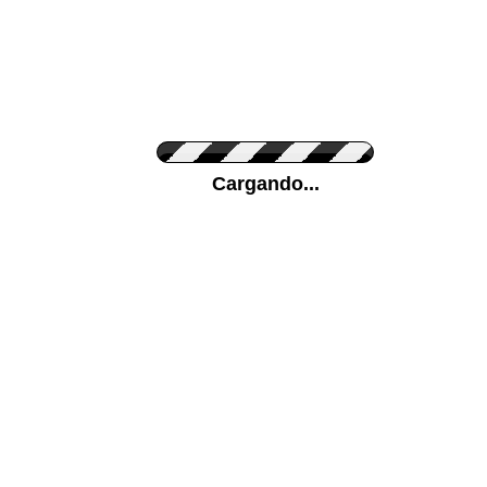
Personaliza el Color del Vinilo
Cargando...
Color de su pared
Mas...
Pon tu foto de Fondo
SUBIR
Personaliza la Medida (ancho x alto)