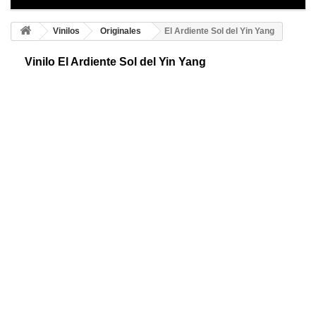
Vinilos
Originales
El Ardiente Sol del Yin Yang
Vinilo El Ardiente Sol del Yin Yang
Vinilo adhesivo del Sol Yin Y Yang. Un símbolo de armonía, dinámico y
nos muestra la continua interacción entre dos energías y su equilibrio
¡Llévate el tuyo!