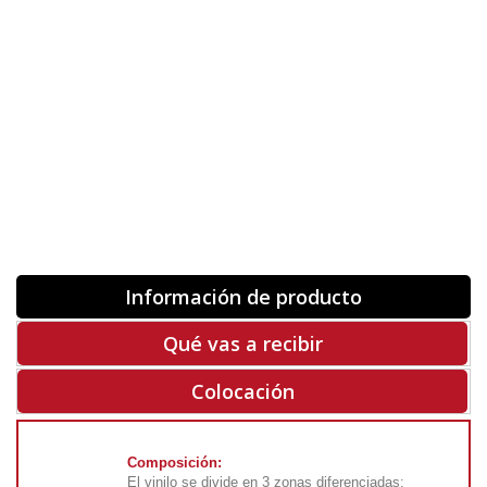
Orientación
ORIGINAL
INVERTIR
-
+
Unidades
Antes 00.00 €
Hoy
00.00 €
COMPRAR
-50%
Rf. V6784
Información de producto
Qué vas a recibir
Colocación
Composición:
El vinilo se divide en 3 zonas diferenciadas: