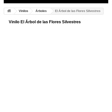
Vinilos
Árboles
El Árbol de las Flores Silvestres
Vinilo El Árbol de las Flores Silvestres
Adhesivo de naturaleza. Maravilloso y elegante árbol floral. Cada flor es
un elemento individual, de manera que las podrás colocar como más te
gusten.