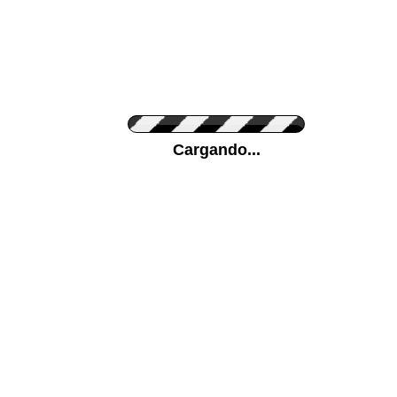
Personaliza el Color del Vinilo
Cargando...
Color de su pared
Mas...
Pon tu foto de Fondo
SUBIR
Personaliza la Medida (ancho x alto)