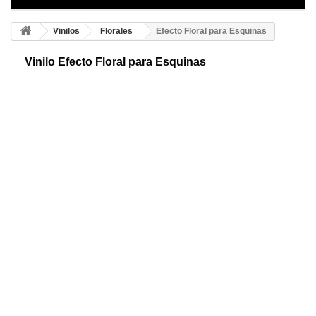
Vinilos
Florales
Efecto Floral para Esquinas
Vinilo Efecto Floral para Esquinas
Esquinero adhesivo floral. Una preciosa representación abstracta floral
llenará de vida tu hogar. Diseñado para decorar las esquinas de las
paredes.