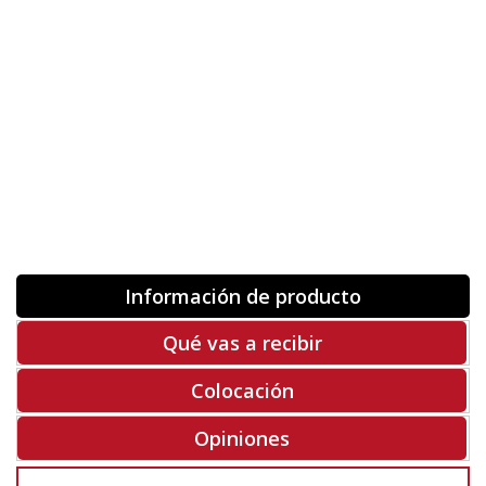
Orientación
ORIGINAL
INVERTIR
-
+
Unidades
Antes 00.00 €
Hoy
00.00 €
COMPRAR
-50%
Rf. V5480
Información de producto
Qué vas a recibir
Colocación
Opiniones