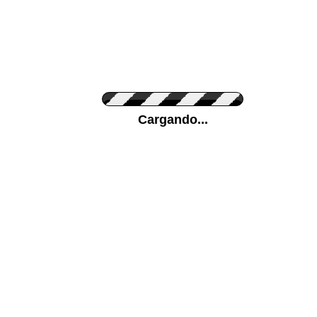
Personaliza el Color del Vinilo
Cargando...
Color de su pared
Mas...
Pon tu foto de Fondo
SUBIR
Personaliza la Medida (ancho x alto)