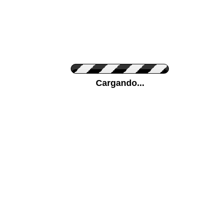
Personaliza el Color del Vinilo
Cargando...
Color de su pared
Mas...
Pon tu foto de Fondo
SUBIR
Personaliza la Medida (ancho x alto)