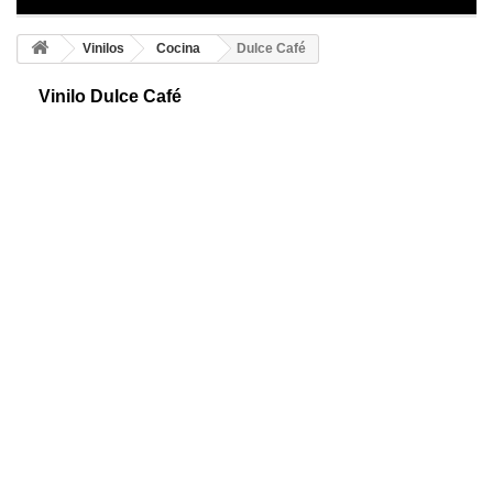
Vinilos
Cocina
Dulce Café
Vinilo Dulce Café
Vinilo decorativo del café. Una original taza humeante muestra su
dulzura a través de las palabras Sweet coffee. Un diseño distinguido
para tu decoración.