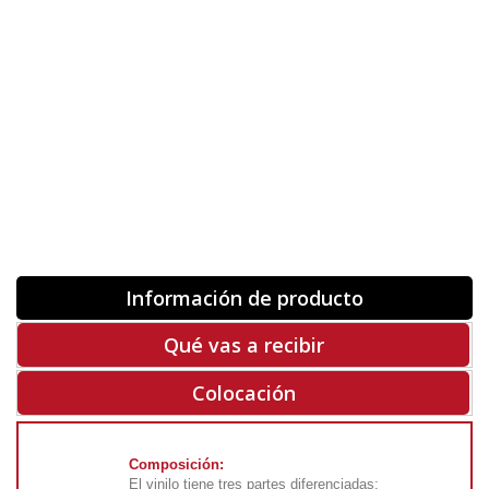
Orientación
ORIGINAL
INVERTIR
-
+
Unidades
Antes 00.00 €
Hoy
00.00 €
COMPRAR
-50%
Rf. V6291
Información de producto
Qué vas a recibir
Colocación
Composición:
El vinilo tiene tres partes diferenciadas: