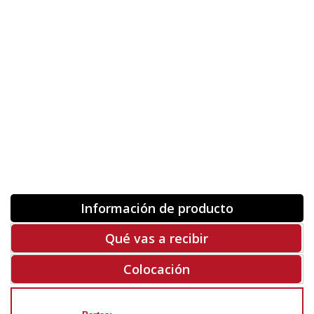
Orientación
ORIGINAL
INVERTIR
-
+
Unidades
Antes 00.00 €
Hoy
00.00 €
COMPRAR
-50%
Rf. X1939
Información de producto
Qué vas a recibir
Colocación