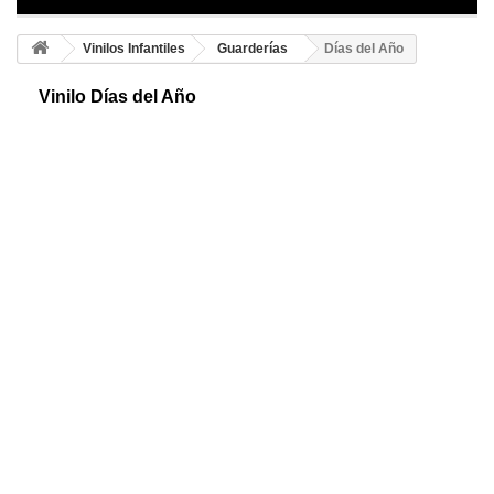
Vinilos Infantiles
Guarderías
Días del Año
Vinilo Días del Año
Decoración educativa vinilos infantiles adhesivos, diseño de los meses
del año, los niños aprenderán de forma divertida e ingeniosa.
¡Consigue el tuyo!
Color 1
Color 2