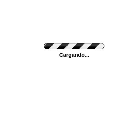
Personaliza el Color del Vinilo
Cargando...
Color de su pared
Mas...
Pon tu foto de Fondo
SUBIR
Personaliza la Medida (ancho x alto)