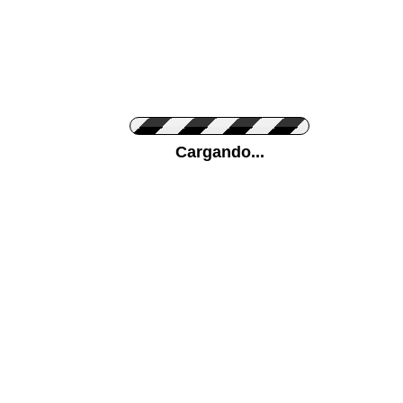
Personaliza el Color del Vinilo
Cargando...
Color de su pared
Mas...
Pon tu foto de Fondo
SUBIR
Personaliza la Medida (ancho x alto)