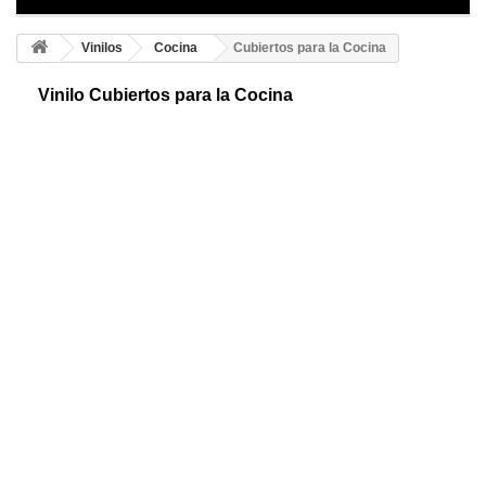
Vinilos
Cocina
Cubiertos para la Cocina
Vinilo Cubiertos para la Cocina
Cubertería de cocina adhesiva y decorativa. Consigue este fabuloso
diseño ideal para decorar tu cocina o comedor. Está disponible en 23
colores a elegir.