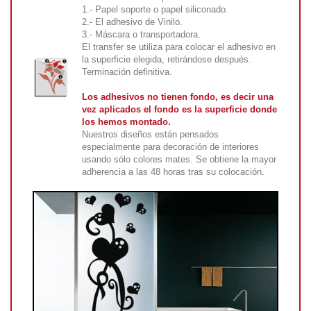
1.- Papel soporte o papel siliconado.
2.- El adhesivo de Vinilo.
3.- Máscara o transportadora.
El transfer se utiliza para colocar el adhesivo en
la superficie elegida, retirándose después.
Terminación definitiva.
Los adhesivos no tienen fondo, es decir una
vez aplicados el fondo es la superficie donde
los hemos montado.
Nuestros diseños están pensados
especialmente para decoración de interiores
usando sólo colores mates. Se obtiene la mayor
adherencia a las 48 horas tras su colocación.