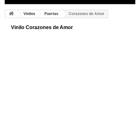
Vinilos
Puertas
Corazones de Amor
Vinilo Corazones de Amor
Consigue es precioso vinilo, si necesitas crear un ambiente especial,
personal e íntimo. Adhesivo decorativo de corazones, para decorar
puertas interiores.