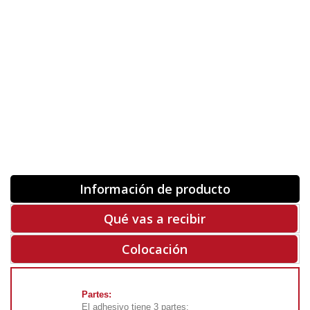
Orientación
ORIGINAL
INVERTIR
-
+
Unidades
Antes 00.00 €
Hoy
00.00 €
COMPRAR
-50%
Rf. V7558
Información de producto
Qué vas a recibir
Colocación
Partes:
El adhesivo tiene 3 partes: