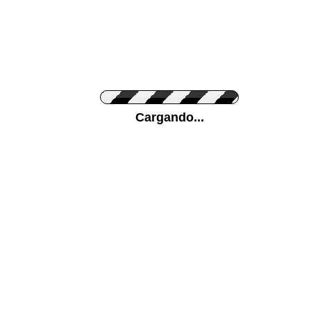
Personaliza el Color del Vinilo
Cargando...
Color de su pared
Mas...
Pon tu foto de Fondo
SUBIR
Personaliza la Medida (ancho x alto)