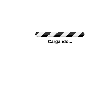
Personaliza el Color del Vinilo
Cargando...
Color de su pared
Mas...
Pon tu foto de Fondo
SUBIR
Personaliza la Medida (ancho x alto)