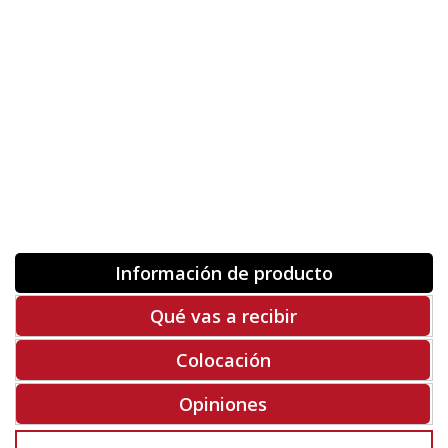
Orientación
ORIGINAL
INVERTIR
-
+
Unidades
Antes 00.00 €
Hoy
00.00 €
COMPRAR
-50%
Rf. V6304
Información de producto
Qué vas a recibir
Colocación
Opiniones