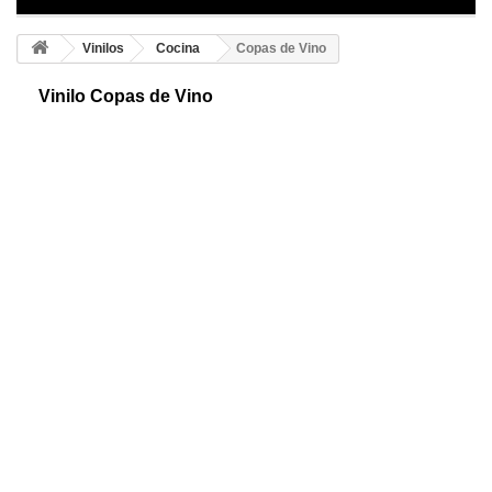
Vinilos
Cocina
Copas de Vino
Vinilo Copas de Vino
Vinilo decorativo de copas de vino. Te mostramos un original dibujo de
las diferentes formas de tomar el vino. Figuras individuales para colocar
como quieras.