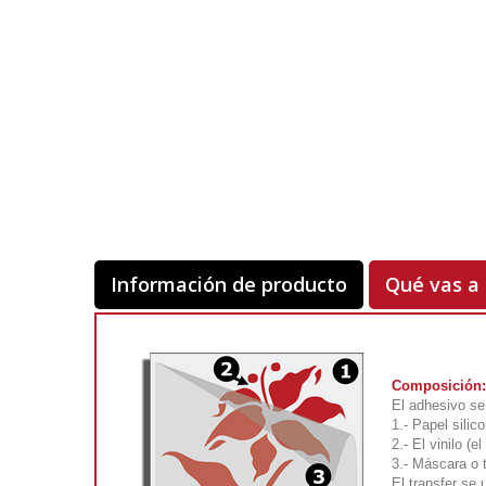
Información de producto
Qué vas a 
Composición:
El adhesivo se 
1.- Papel silic
2.- El vinilo (e
3.- Máscara o 
El transfer se 