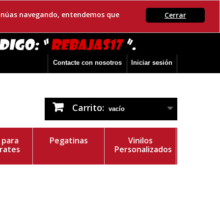
ontinúas navegando, entendemos que
Cerrar
Contacte con nosotros
Iniciar sesión
Carrito:
vacío
s para
Pegatinas
Vinilos
rates
Personalizados
r del Vinilo