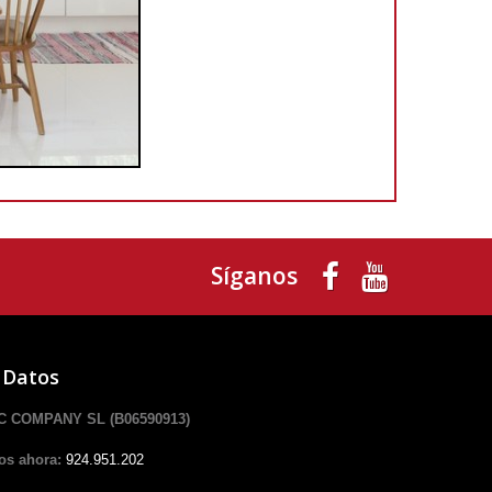
Síganos
 Datos
 COMPANY SL (B06590913)
os ahora:
924.951.202