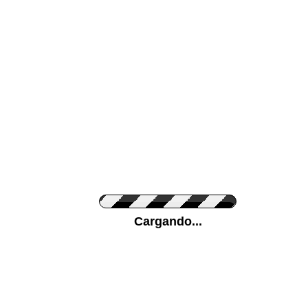
Color de su pared
Pon tu foto de Fo
Cargando...
Personaliza la Med
Orientación