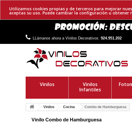
Utilizamos cookies propias y de terceros para mejorar nues
aceptas su uso. Puede cambiar la configuración u obtene
LLámanos ahora a Vinilos Decorativos:
924.951.202
Vinilos
Vinilos
Fotom
Infantiles
Vinilos
Cocina
Combo de Hamburguesa
Vinilo Combo de Hamburguesa
Hamburguesas adhesivas decorativas. Consigue tu original m
cualquier espacio que desees. ¡Marca tendencia!