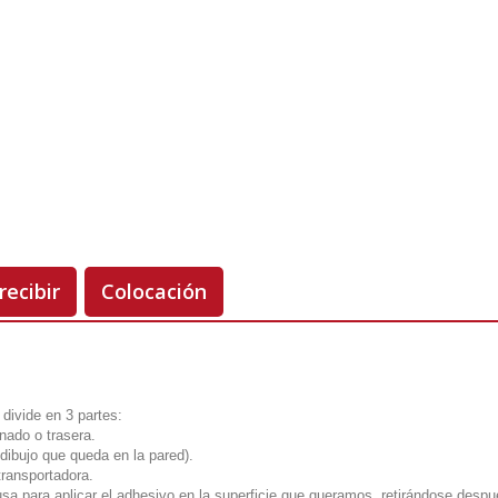
Unidades
Antes 00.00 €
Hoy
00.00 €
-50%
recibir
Colocación
divide en 3 partes:
onado o trasera.
l dibujo que queda en la pared).
transportadora.
usa para aplicar el adhesivo en la superficie que queramos, retirándose despu