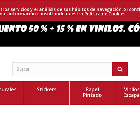
tros servicios y el análisis de sus hábitos de navegación. Si c
r más información consultando nuestra
Política de Cookies
urales
Stickers
Papel
Vinilo
Pintado
Escapa
enú de hamburguesa y decora de forma divertida
Personaliza el Colo