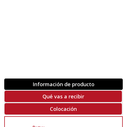
Orientación
ORIGINAL
INVERTIR
-
+
Unidades
Antes 00.00 €
Hoy
00.00 €
COMPRAR
-50%
Rf. V6506
Información de producto
Qué vas a recibir
Colocación