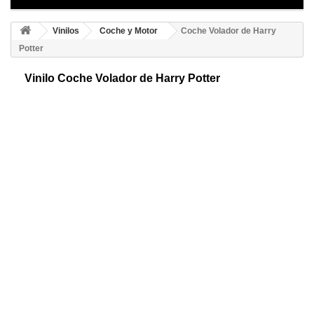
Vinilos
Coche y Motor
Coche Volador de Harry
Potter
Vinilo Coche Volador de Harry Potter
Original coche adhesivo. Representación libre del coche volador de la
famosa saga de Harry Potter. Destinado a todo tipo de edades y de
sencilla colocación.