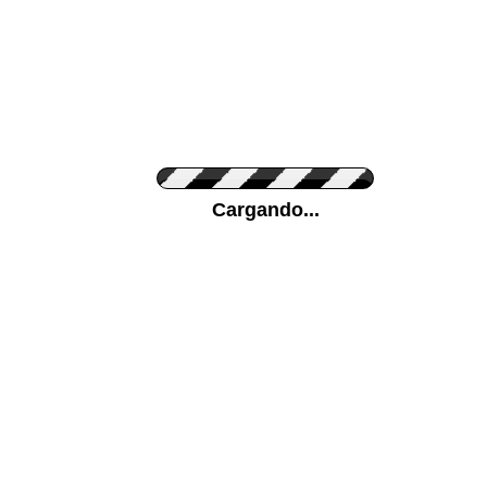
Personaliza el Color del Vinilo
Cargando...
Color de su pared
Mas...
Pon tu foto de Fondo
SUBIR
Personaliza la Medida (ancho x alto)