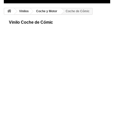
Vinilos
Coche y Motor
Coche de Cómic
Vinilo Coche de Cómic
Coche decorativo adhesivo. Te mostramos un diseño muy original.
Siguiendo la línea de los comic de gánster. Personaliza tus paredes y
marca la diferencia.