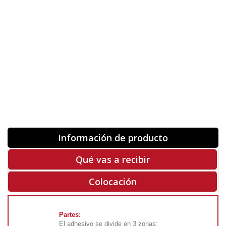
Orientación
ORIGINAL
INVERTIR
-
+
Unidades
Antes 00.00 €
Hoy
00.00 €
COMPRAR
-50%
Rf. V6512
Información de producto
Qué vas a recibir
Colocación
Partes:
El adhesivo se divide en 3 zonas: