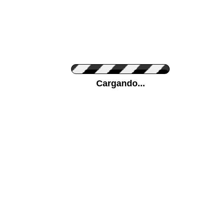
Personaliza el Color del Vinilo
Cargando...
Color de su pared
Mas...
Pon tu foto de Fondo
SUBIR
Personaliza la Medida (ancho x alto)